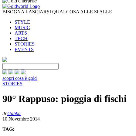
BISOGNA LASCIARSI QUALCOSA ALLE SPALLE
STYLE
MUSIC
ARTS
TECH
STORIES
EVENTS
scopri cosa è gold
STORIES
90° Rappuso: pioggia di fischi
di
Gabba
10 Novembre 2014
TAG: