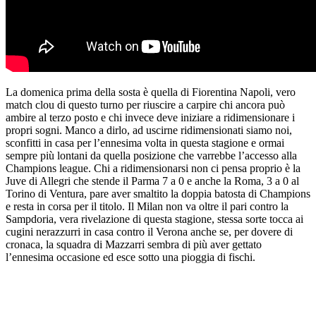
La domenica prima della sosta è quella di Fiorentina Napoli, vero
match clou di questo turno per riuscire a carpire chi ancora può
ambire al terzo posto e chi invece deve iniziare a ridimensionare i
propri sogni. Manco a dirlo, ad uscirne ridimensionati siamo noi,
sconfitti in casa per l’ennesima volta in questa stagione e ormai
sempre più lontani da quella posizione che varrebbe l’accesso alla
Champions league. Chi a ridimensionarsi non ci pensa proprio è la
Juve di Allegri che stende il Parma 7 a 0 e anche la Roma, 3 a 0 al
Torino di Ventura, pare aver smaltito la doppia batosta di Champions
e resta in corsa per il titolo. Il Milan non va oltre il pari contro la
Sampdoria, vera rivelazione di questa stagione, stessa sorte tocca ai
cugini nerazzurri in casa contro il Verona anche se, per dovere di
cronaca, la squadra di Mazzarri sembra di più aver gettato
l’ennesima occasione ed esce sotto una pioggia di fischi.