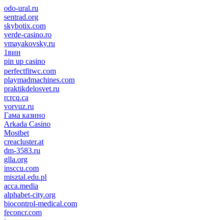
odo-ural.ru
sentrad.org
skybotix.com
verde-casino.ro
vmayakovsky.ru
1вин
pin up casino
пин ап
1win
perfectfitwc.com
playmadmachines.com
praktikdelosvet.ru
rcrcq.ca
vorvuz.ru
Гама казино
Arkada Casino
Mostbet
creacluster.at
dm-3583.ru
glla.org
insccu.com
misztal.edu.pl
acca.media
alphabet-city.org
biocontrol-medical.com
feconcr.com