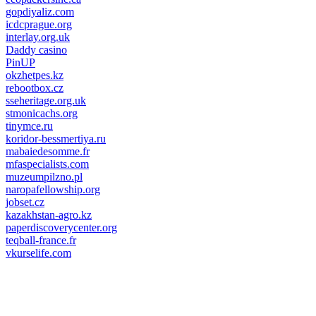
gopdiyaliz.com
icdcprague.org
interlay.org.uk
Daddy casino
PinUP
okzhetpes.kz
rebootbox.cz
sseheritage.org.uk
stmonicachs.org
tinymce.ru
koridor-bessmertiya.ru
mabaiedesomme.fr
mfaspecialists.com
muzeumpilzno.pl
naropafellowship.org
jobset.cz
kazakhstan-agro.kz
paperdiscoverycenter.org
teqball-france.fr
vkurselife.com