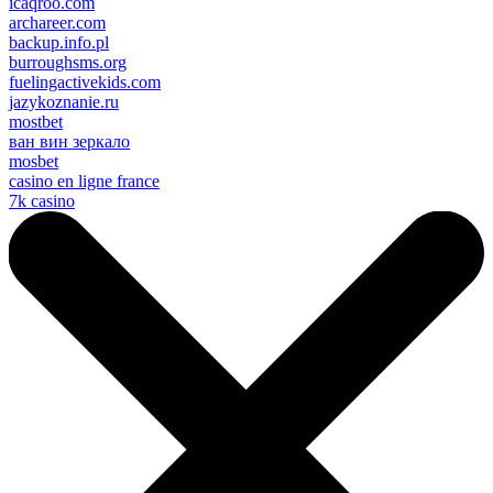
icaqroo.com
archareer.com
backup.info.pl
burroughsms.org
fuelingactivekids.com
jazykoznanie.ru
mostbet
ван вин зеркало
mosbet
casino en ligne france
7k casino