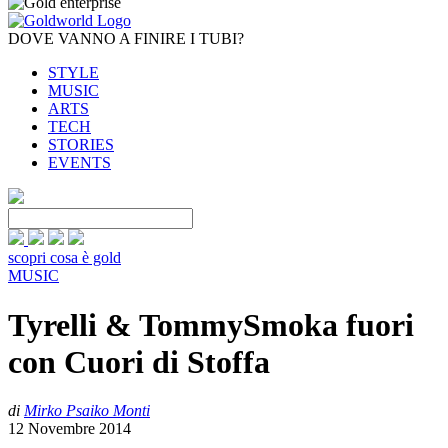
DOVE VANNO A FINIRE I TUBI?
STYLE
MUSIC
ARTS
TECH
STORIES
EVENTS
scopri cosa è gold
MUSIC
Tyrelli & TommySmoka fuori
con Cuori di Stoffa
di
Mirko Psaiko Monti
12 Novembre 2014