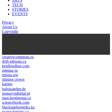
ARTS
TECH
STORIES
EVENTS
Privacy
About Us
Copyright
kasyno na prawdziwe pieniądze
https://thenationonlineng.net/gambling/gr/online-kazino-me-
pragmatika-xrimata/
creativecommons.ru
drift-gibsons.ca
kenfloodlaw.com
minnaz.ru
missia.org
shining crown
kazino
casino lemon
pinco giriş
babsisatelier.de
magazyndigital.pl
man-hestigroup.cz
sciencehook.com
олимп казино
blackstarburgerkz.kz
ecopackersinc.ca