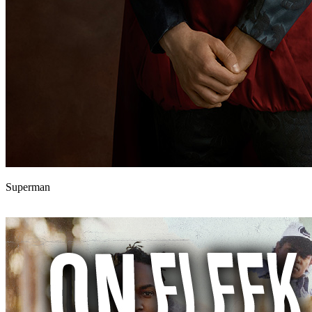
Superman