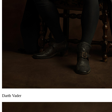
Darth Vader