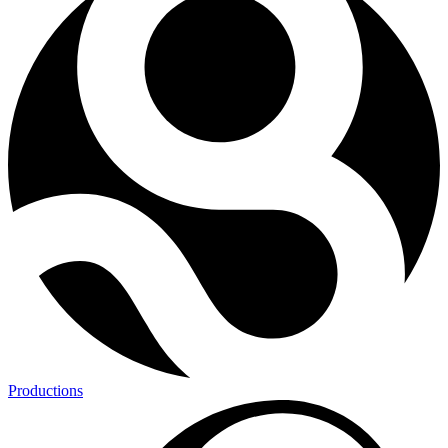
Productions