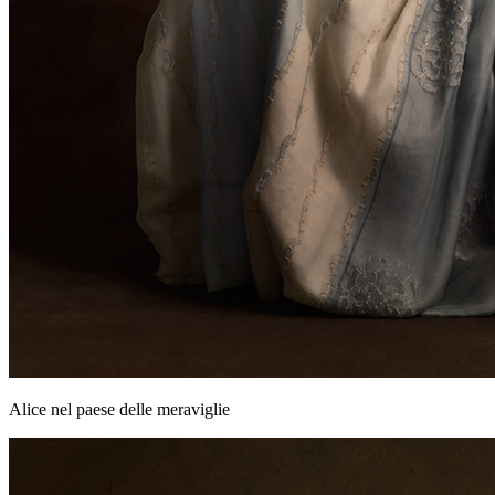
Alice nel paese delle meraviglie