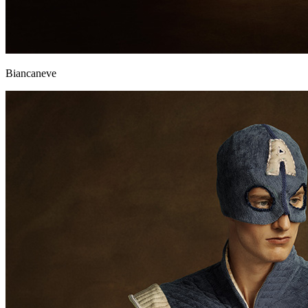
Biancaneve