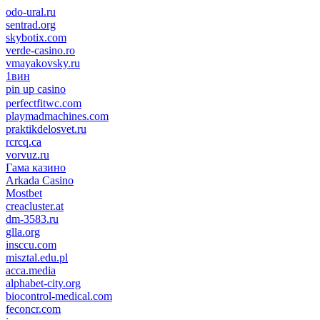
odo-ural.ru
sentrad.org
skybotix.com
verde-casino.ro
vmayakovsky.ru
1вин
pin up casino
пин ап
1win
perfectfitwc.com
playmadmachines.com
praktikdelosvet.ru
rcrcq.ca
vorvuz.ru
Гама казино
Arkada Casino
Mostbet
creacluster.at
dm-3583.ru
glla.org
insccu.com
misztal.edu.pl
acca.media
alphabet-city.org
biocontrol-medical.com
feconcr.com