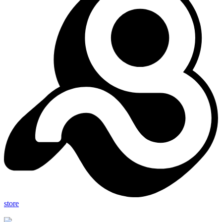
store