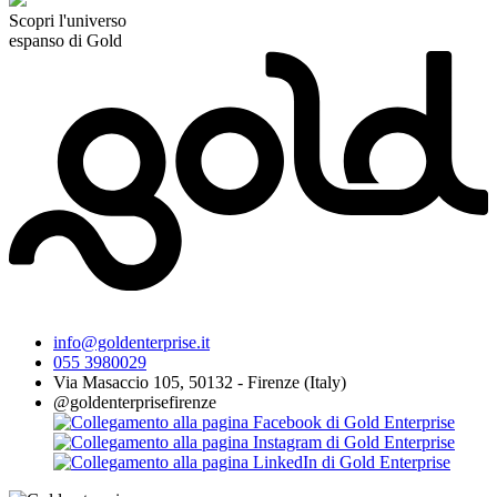
Scopri l'universo
espanso di Gold
info@goldenterprise.it
055 3980029
Via Masaccio 105, 50132 - Firenze (Italy)
@goldenterprisefirenze