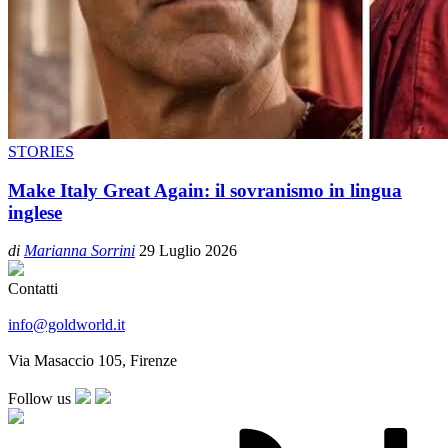
STORIES
Make Italy Great Again: il sovranismo in lingua
inglese
di
Marianna Sorrini
29 Luglio 2026
Contatti
info@goldworld.it
Via Masaccio 105, Firenze
Follow us