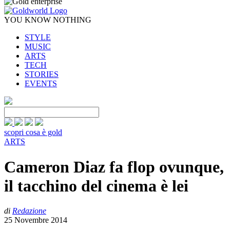
YOU KNOW NOTHING
STYLE
MUSIC
ARTS
TECH
STORIES
EVENTS
scopri cosa è gold
ARTS
Cameron Diaz fa flop ovunque,
il tacchino del cinema è lei
di
Redazione
25 Novembre 2014