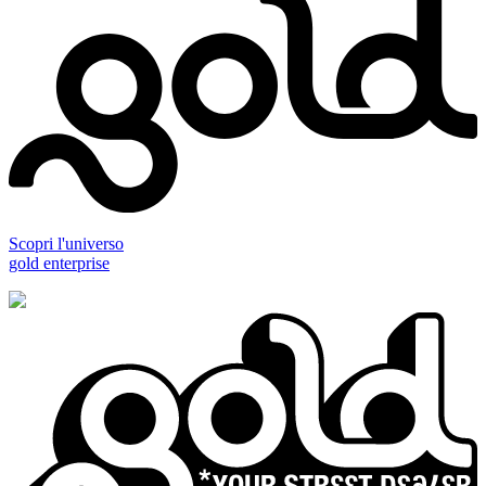
Scopri l'universo
gold enterprise