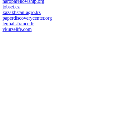
naropafellowship.org
jobset.cz
kazakhstan-agro.kz
paperdiscoverycenter.org
teqball-france.fr
vkurselife.com