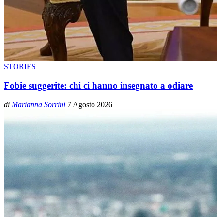
STORIES
Fobie suggerite: chi ci hanno insegnato a odiare
di
Marianna Sorrini
7 Agosto 2026