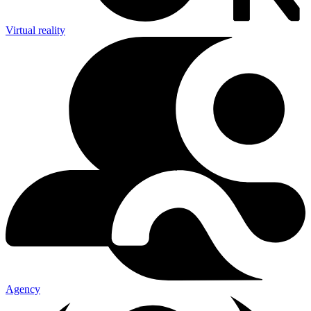
Virtual reality
Agency