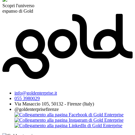
Scopri l'universo
espanso di Gold
info@goldenterprise.it
055 3980029
Via Masaccio 105, 50132 - Firenze (Italy)
@goldenterprisefirenze