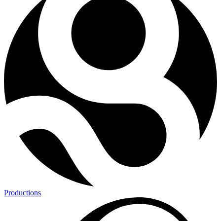
Productions