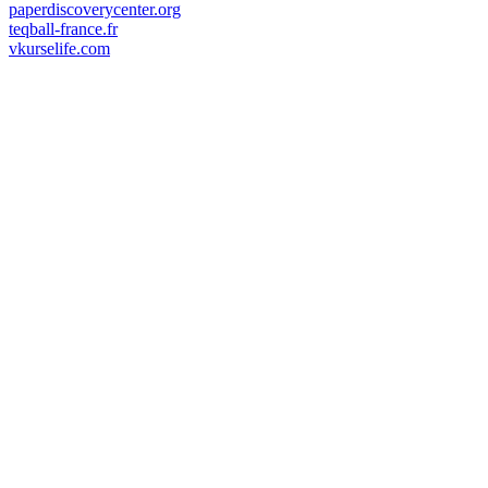
paperdiscoverycenter.org
teqball-france.fr
vkurselife.com