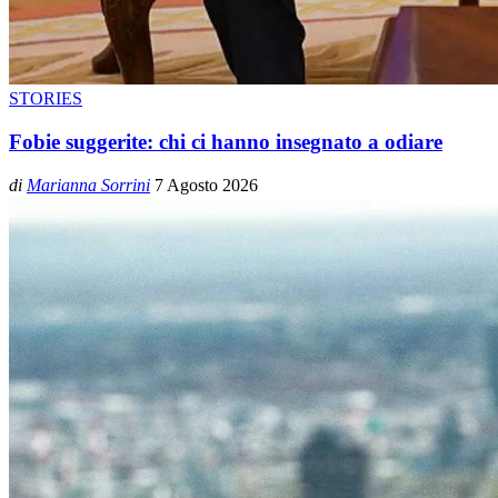
STORIES
Fobie suggerite: chi ci hanno insegnato a odiare
di
Marianna Sorrini
7 Agosto 2026