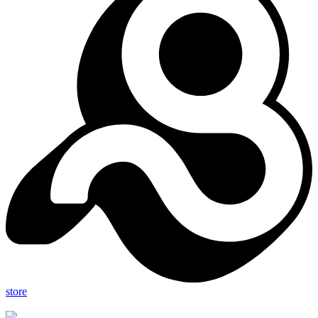
store