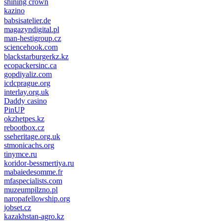
shining crown
kazino
casino lemon
pinco giriş
babsisatelier.de
magazyndigital.pl
man-hestigroup.cz
sciencehook.com
олимп казино
blackstarburgerkz.kz
ecopackersinc.ca
gopdiyaliz.com
icdcprague.org
interlay.org.uk
Daddy casino
PinUP
okzhetpes.kz
rebootbox.cz
sseheritage.org.uk
stmonicachs.org
tinymce.ru
koridor-bessmertiya.ru
mabaiedesomme.fr
mfaspecialists.com
muzeumpilzno.pl
naropafellowship.org
jobset.cz
kazakhstan-agro.kz