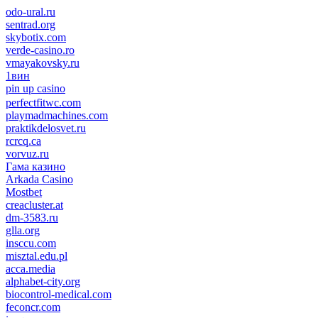
odo-ural.ru
sentrad.org
skybotix.com
verde-casino.ro
vmayakovsky.ru
1вин
pin up casino
пин ап
1win
perfectfitwc.com
playmadmachines.com
praktikdelosvet.ru
rcrcq.ca
vorvuz.ru
Гама казино
Arkada Casino
Mostbet
creacluster.at
dm-3583.ru
glla.org
insccu.com
misztal.edu.pl
acca.media
alphabet-city.org
biocontrol-medical.com
feconcr.com