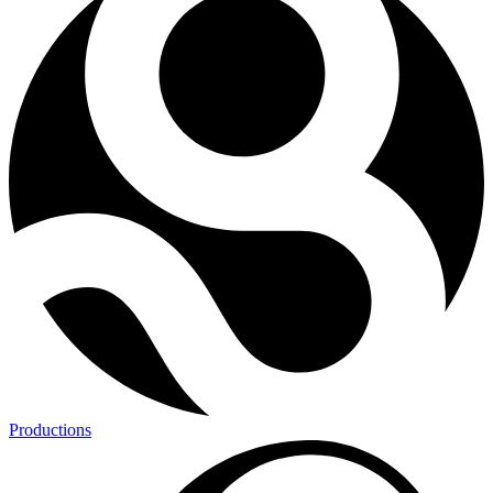
Productions