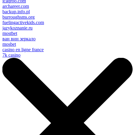
icaqroo.com
archareer.com
backup.info.pl
burroughsms.org
fuelingactivekids.com
jazykoznanie.ru
mostbet
ван вин зеркало
mosbet
casino en ligne france
7k casino