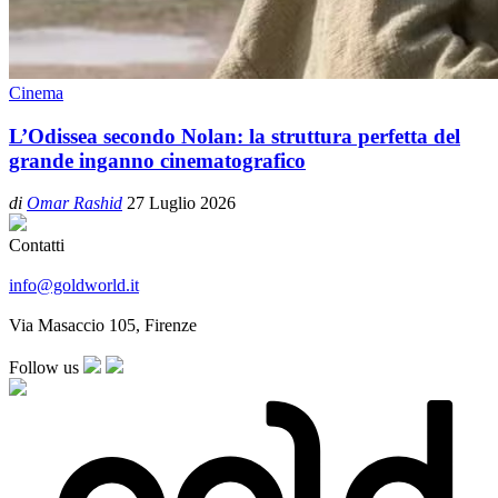
Cinema
L’Odissea secondo Nolan: la struttura perfetta del
grande inganno cinematografico
di
Omar Rashid
27 Luglio 2026
Contatti
info@goldworld.it
Via Masaccio 105, Firenze
Follow us