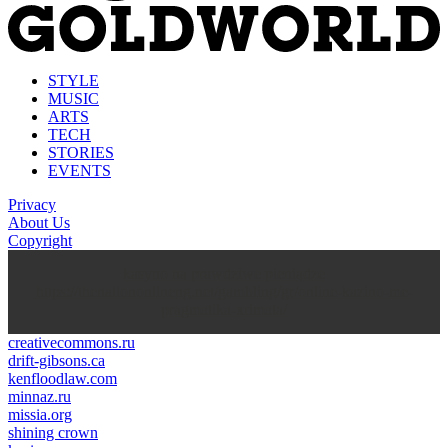
STYLE
MUSIC
ARTS
TECH
STORIES
EVENTS
Privacy
About Us
Copyright
kasyno na prawdziwe pieniądze
https://thenationonlineng.net/gambling/gr/online-kazino-me-
pragmatika-xrimata/
creativecommons.ru
drift-gibsons.ca
kenfloodlaw.com
minnaz.ru
missia.org
shining crown