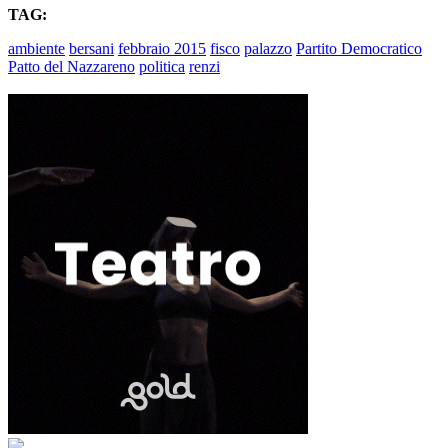
TAG:
ambiente
bersani
febbraio 2015
fisco
palazzo
Partito Democratico
Patto del Nazzareno
politica
renzi