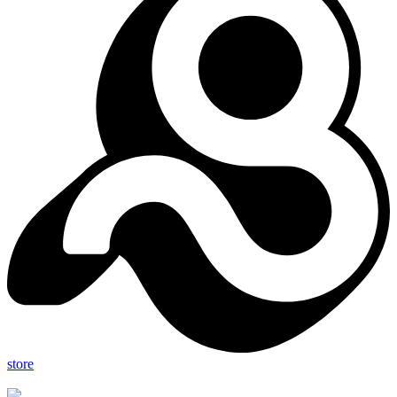
store