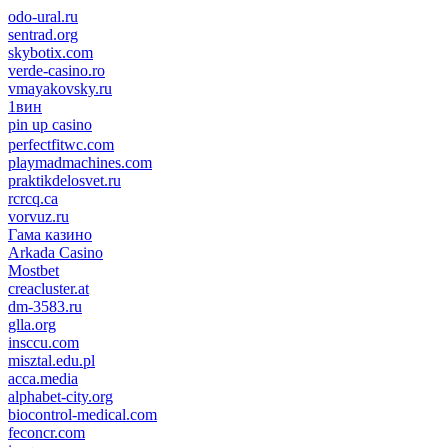
odo-ural.ru
sentrad.org
skybotix.com
verde-casino.ro
vmayakovsky.ru
1вин
pin up casino
пин ап
1win
perfectfitwc.com
playmadmachines.com
praktikdelosvet.ru
rcrcq.ca
vorvuz.ru
Гама казино
Arkada Casino
Mostbet
creacluster.at
dm-3583.ru
glla.org
insccu.com
misztal.edu.pl
acca.media
alphabet-city.org
biocontrol-medical.com
feconcr.com