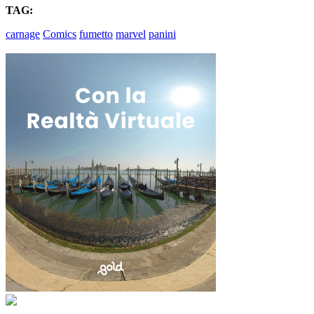
TAG:
carnage
Comics
fumetto
marvel
panini