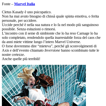
Fonte –
Marvel Italia
Cletus Kasady è uno psicopatico.
Non ha mai avuto bisogno di chissà quale spinta emotiva, o ferita
personale, per uccidere.
Uccide perché è nella sua natura e lo fa nel modo più sanguinoso
possibile. Senza esitazioni o rimorsi.
L’incontro con il seme di simbionte che lo ha reso Carnage lo ha
solo completato, rendendolo quella inarrestabile forza del caos che
da anni miete vittime lungo l’intero Marvel Universe.
O forse dovremmo dire “mieteva”, perché gli sconvolgimenti di
Axis e dell’evento chiamato
Inversione
hanno scombinato tutte le
nostre certezze.
Anche quelle più terribili!