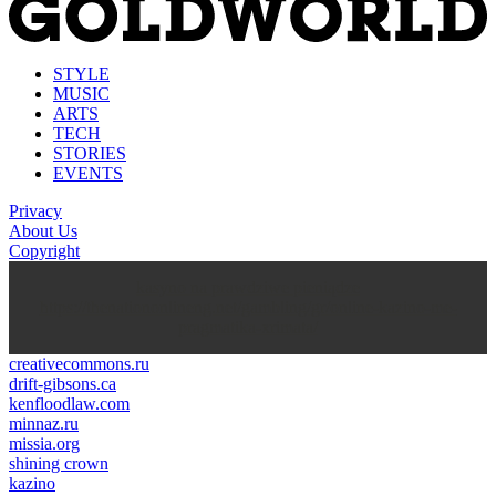
STYLE
MUSIC
ARTS
TECH
STORIES
EVENTS
Privacy
About Us
Copyright
kasyno na prawdziwe pieniądze
https://thenationonlineng.net/gambling/gr/online-kazino-me-
pragmatika-xrimata/
creativecommons.ru
drift-gibsons.ca
kenfloodlaw.com
minnaz.ru
missia.org
shining crown
kazino