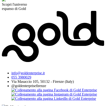
Scopri l'universo
espanso di Gold
info@goldenterprise.it
055 3980029
Via Masaccio 105, 50132 - Firenze (Italy)
@goldenterprisefirenze