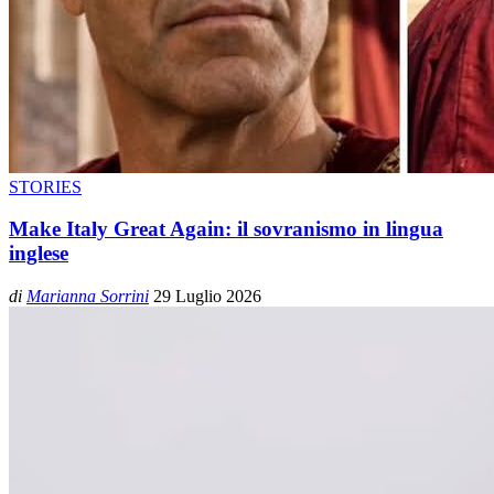
STORIES
Make Italy Great Again: il sovranismo in lingua
inglese
di
Marianna Sorrini
29 Luglio 2026