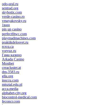
odo-ural.ru
sentrad.org
skybotix.com
verde-casino.ro
vmayakovsky.ru
1вин
pin up casino
пин ап
1win
perfectfitwc.com
playmadmachines.com
praktikdelosvet.ru
rcrcq.ca
vorvuz.ru
Гама казино
Arkada Casino
Mostbet
creacluster.at
dm-3583.ru
glla.org
insccu.com
misztal.edu.pl
acca.media
alphabet-city.org
biocontrol-medical.com
feconcr.com