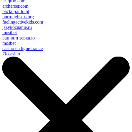
icaqroo.com
archareer.com
backup.info.pl
burroughsms.org
fuelingactivekids.com
jazykoznanie.ru
mostbet
ван вин зеркало
mosbet
casino en ligne france
7k casino