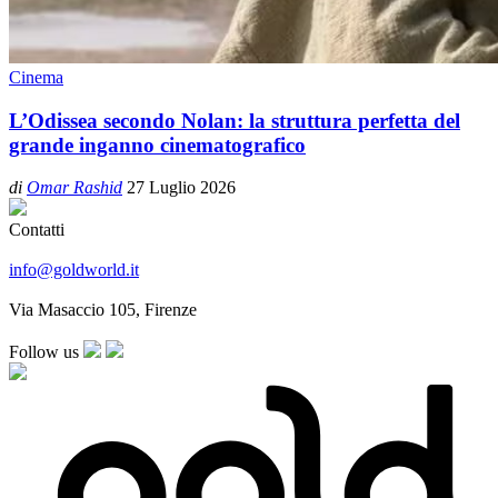
Cinema
L’Odissea secondo Nolan: la struttura perfetta del
grande inganno cinematografico
di
Omar Rashid
27 Luglio 2026
Contatti
info@goldworld.it
Via Masaccio 105, Firenze
Follow us