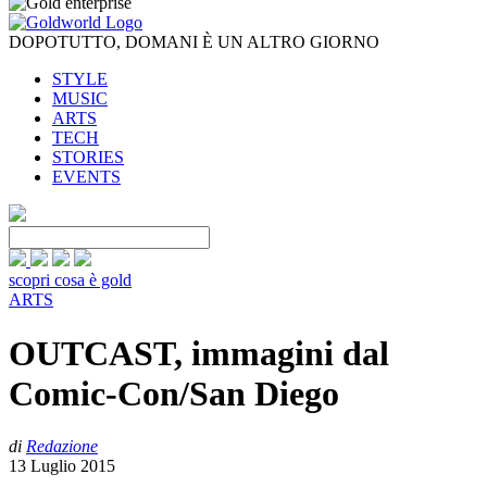
DOPOTUTTO, DOMANI È UN ALTRO GIORNO
STYLE
MUSIC
ARTS
TECH
STORIES
EVENTS
scopri cosa è gold
ARTS
OUTCAST, immagini dal
Comic-Con/San Diego
di
Redazione
13 Luglio 2015