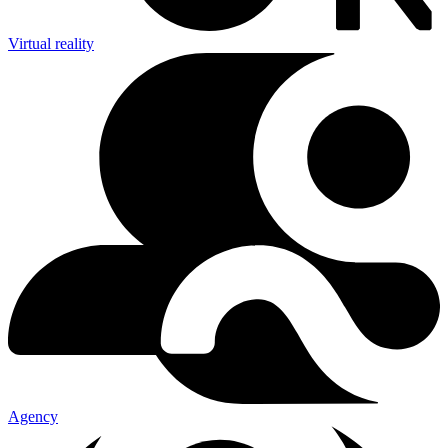
Virtual reality
Agency