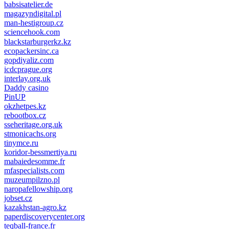
casino lemon
pinco giriş
babsisatelier.de
magazyndigital.pl
man-hestigroup.cz
sciencehook.com
олимп казино
blackstarburgerkz.kz
ecopackersinc.ca
gopdiyaliz.com
icdcprague.org
interlay.org.uk
Daddy casino
PinUP
okzhetpes.kz
rebootbox.cz
sseheritage.org.uk
stmonicachs.org
tinymce.ru
koridor-bessmertiya.ru
mabaiedesomme.fr
mfaspecialists.com
muzeumpilzno.pl
naropafellowship.org
jobset.cz
kazakhstan-agro.kz
paperdiscoverycenter.org
teqball-france.fr