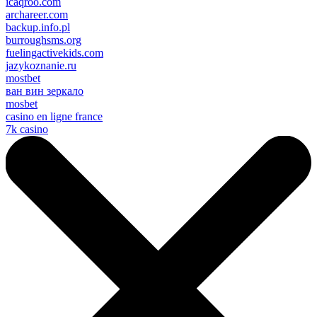
icaqroo.com
archareer.com
backup.info.pl
burroughsms.org
fuelingactivekids.com
jazykoznanie.ru
mostbet
ван вин зеркало
mosbet
casino en ligne france
7k casino