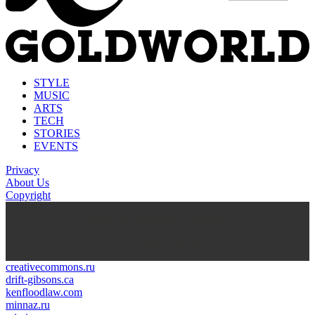
STYLE
MUSIC
ARTS
TECH
STORIES
EVENTS
Privacy
About Us
Copyright
kasyno na prawdziwe pieniądze
https://thenationonlineng.net/gambling/gr/online-kazino-me-
pragmatika-xrimata/
creativecommons.ru
drift-gibsons.ca
kenfloodlaw.com
minnaz.ru