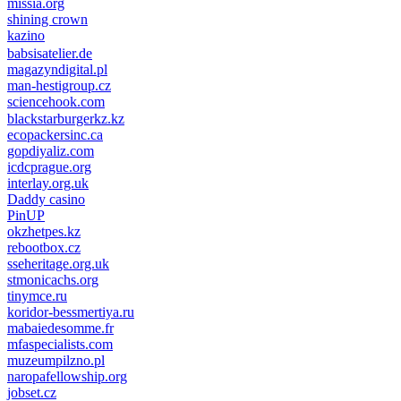
missia.org
shining crown
kazino
casino lemon
pinco giriş
babsisatelier.de
magazyndigital.pl
man-hestigroup.cz
sciencehook.com
олимп казино
blackstarburgerkz.kz
ecopackersinc.ca
gopdiyaliz.com
icdcprague.org
interlay.org.uk
Daddy casino
PinUP
okzhetpes.kz
rebootbox.cz
sseheritage.org.uk
stmonicachs.org
tinymce.ru
koridor-bessmertiya.ru
mabaiedesomme.fr
mfaspecialists.com
muzeumpilzno.pl
naropafellowship.org
jobset.cz