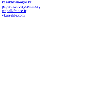
kazakhstan-agro.kz
paperdiscoverycenter.org
teqball-france.fr
vkurselife.com