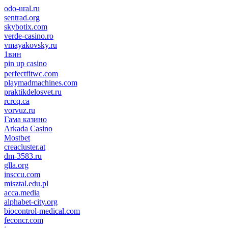
odo-ural.ru
sentrad.org
skybotix.com
verde-casino.ro
vmayakovsky.ru
1вин
pin up casino
пин ап
1win
perfectfitwc.com
playmadmachines.com
praktikdelosvet.ru
rcrcq.ca
vorvuz.ru
Гама казино
Arkada Casino
Mostbet
creacluster.at
dm-3583.ru
glla.org
insccu.com
misztal.edu.pl
acca.media
alphabet-city.org
biocontrol-medical.com
feconcr.com