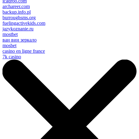
icaqroo.com
archareer.com
backup.info.pl
burroughsms.org
fuelingactivekids.com
jazykoznanie.ru
mostbet
ван вин зеркало
mosbet
casino en ligne france
7k casino