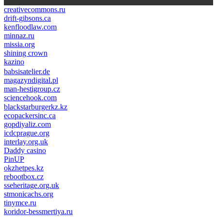
creativecommons.ru
drift-gibsons.ca
kenfloodlaw.com
minnaz.ru
missia.org
shining crown
kazino
casino lemon
pinco giriş
babsisatelier.de
magazyndigital.pl
man-hestigroup.cz
sciencehook.com
олимп казино
blackstarburgerkz.kz
ecopackersinc.ca
gopdiyaliz.com
icdcprague.org
interlay.org.uk
Daddy casino
PinUP
okzhetpes.kz
rebootbox.cz
sseheritage.org.uk
stmonicachs.org
tinymce.ru
koridor-bessmertiya.ru