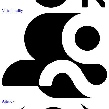
Virtual reality
Agency