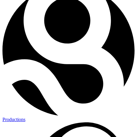
Productions