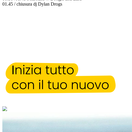
01.45 / chiusura dj Dylan Drogs