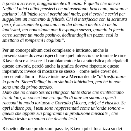
ti porta a scrivere, maggiormente all’inizio. È quello che diceva
Neffa: ‘I miei cattivi pensieri che mi aspettano, braccano, parlano e
parlano’. All’inizio scrivi perché stai male, poi ti evolvi e scrivi per
suggellare un momento di felicità. Chi si interfaccia con la scrittura
però, è sicuramente qualcuno con dei demoni dentro. Io ne ho
tantissimi, ma nonostante non li esponga spesso, quando lo faccio
cerco sempre un modo positivo, dedicandogli un pezzo: così la
smettono di rompermi i coglioni”
.
Per un concept album così complesso e intricato, anche la
presentazione doveva rispecchiare quel intreccio che tramite le rime
Kiave riesce a tessere. Il cambiamento è la caratteristica principale di
questo artwork, perciò anche la grafica doveva rispettare questo
imperativo: invece di mostrare se stesso – come nelle cover dei
precedenti album – Kiave insieme a
Mecna
decide “
di trasformare
la parola ‘StereoTelling’ in un simbolo labirintico, perché io non
sono uno da primo ascolto.
Dato che ho creato StereoTellingcon tante storie che s’intrecciano
tra di loro, la concezione era quella di dare un suono a questi
racconti in modo tortuoso e Corrado (Mecna, ndr) ci è riuscito. Se
apri il disco poi, i testi sono rappresentati come un’onda sonora –
quella che appare sui programmi di produzione musicale-, che
diventa testo: un suono che diventa testo”
.
Rispetto alle sue produzioni passate, Kiave qui si focalizza su dei