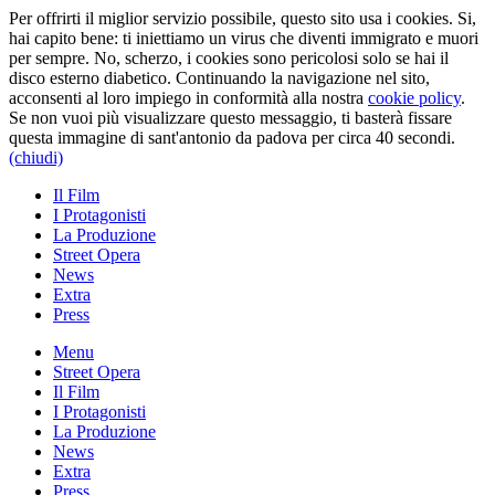
Per offrirti il miglior servizio possibile, questo sito usa i cookies. Si,
hai capito bene: ti iniettiamo un virus che diventi immigrato e muori
per sempre. No, scherzo, i cookies sono pericolosi solo se hai il
disco esterno diabetico. Continuando la navigazione nel sito,
acconsenti al loro impiego in conformità alla nostra
cookie policy
.
Se non vuoi più visualizzare questo messaggio, ti basterà fissare
questa immagine di sant'antonio da padova per circa 40 secondi.
(chiudi)
Il Film
I Protagonisti
La Produzione
Street Opera
News
Extra
Press
Menu
Street Opera
Il Film
I Protagonisti
La Produzione
News
Extra
Press