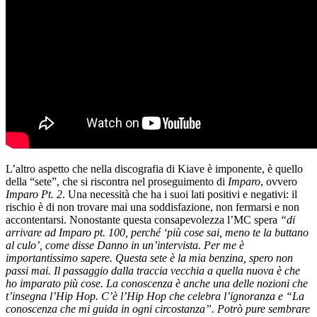
L’altro aspetto che nella discografia di Kiave è imponente, è quello
della “sete”, che si riscontra nel proseguimento di
Imparo
, ovvero
Imparo Pt. 2
. Una necessità che ha i suoi lati positivi e negativi: il
rischio è di non trovare mai una soddisfazione, non fermarsi e non
accontentarsi. Nonostante questa consapevolezza l’MC spera
“di
arrivare ad Imparo pt. 100, perché ‘più cose sai, meno te la buttano
al culo’, come disse Danno in un’intervista. Per me è
importantissimo sapere. Questa sete è la mia benzina, spero non
passi mai. Il passaggio dalla traccia vecchia a quella nuova è che
ho imparato più cose. La conoscenza è anche una delle nozioni che
t’insegna l’Hip Hop. C’è l’Hip Hop che celebra l’ignoranza e “La
conoscenza che mi guida in ogni circostanza”. Potrò pure sembrare