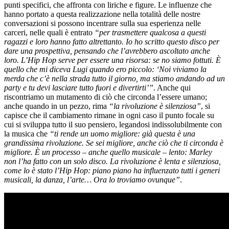
punti specifici, che affronta con liriche e figure. Le influenze che
hanno portato a questa realizzazione nella totalità delle nostre
conversazioni si possono incentrare sulla sua esperienza nelle
carceri, nelle quali è entrato
“per trasmettere qualcosa a questi
ragazzi e loro hanno fatto altrettanto. Io ho scritto questo disco per
dare una prospettiva, pensando che l’avrebbero ascoltato anche
loro. L’Hip Hop serve per essere una risorsa: se no siamo fottuti. È
quello che mi diceva Lugi quando ero piccolo: ‘Noi viviamo la
merda che c’è nella strada tutto il giorno, ma stiamo andando ad un
party e tu devi lasciare tutto fuori e divertirti’”
. Anche qui
riscontriamo un mutamento di ciò che circonda l’essere umano;
anche quando in un pezzo, rima
“la rivoluzione è silenziosa”
, si
capisce che il cambiamento rimane in ogni caso il punto focale su
cui si sviluppa tutto il suo pensiero, legandosi indissolubilmente con
la musica che
“ti rende un uomo migliore: già questa è una
grandissima rivoluzione. Se sei migliore, anche ciò che ti circonda è
migliore. È un processo – anche quello musicale – lento: Marley
non l’ha fatto con un solo disco. La rivoluzione è lenta e silenziosa,
come lo è stato l’Hip Hop: piano piano ha influenzato tutti i generi
musicali, la danza, l’arte… Ora lo troviamo ovunque”
.