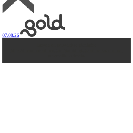
07.08.26
kasyno na prawdziwe pieniądze
https://thenationonlineng.net/gambling/gr/online-kazino-me-
pragmatika-xrimata/