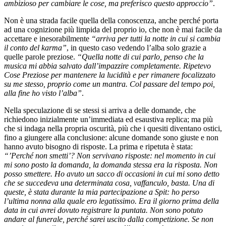
ambizioso per cambiare le cose, ma preferisco questo approccio”
.
Non è una strada facile quella della conoscenza, anche perché porta
ad una cognizione più limpida del proprio io, che non è mai facile da
accettare e inesorabilmente
“arriva per tutti la notte in cui si cambia
il conto del karma”
, in questo caso vedendo l’alba solo grazie a
quelle parole preziose.
“Quella notte di cui parlo, penso che la
musica mi abbia salvato dall’impazzire completamente. Ripetevo
Cose Preziose per mantenere la lucidità e per rimanere focalizzato
su me stesso, proprio come un mantra. Col passare del tempo poi,
alla fine ho visto l’alba”
.
Nella speculazione di se stessi si arriva a delle domande, che
richiedono inizialmente un’immediata ed esaustiva replica; ma più
che si indaga nella propria oscurità, più che i quesiti diventano ostici,
fino a giungere alla conclusione: alcune domande sono giuste e non
hanno avuto bisogno di risposte. La prima e ripetuta è stata:
“’Perché non smetti’? Non servivano risposte: nel momento in cui
mi sono posto la domanda, la domanda stessa era la risposta. Non
posso smettere. Ho avuto un sacco di occasioni in cui mi sono detto
che se succedeva una determinata cosa, vaffanculo, basta. Una di
queste, è stata durante la mia partecipazione a Spit: ho perso
l’ultima nonna alla quale ero legatissimo. Era il giorno prima della
data in cui avrei dovuto registrare la puntata. Non sono potuto
andare al funerale, perché sarei uscito dalla competizione. Se non