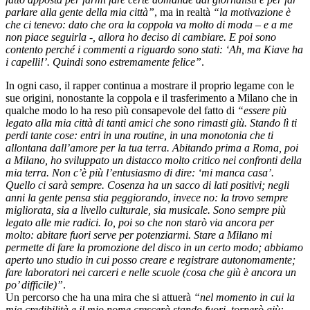
parlare alla gente della mia città”
, ma in realtà
“la motivazione è
che ci tenevo: dato che ora la coppola va molto di moda – e a me
non piace seguirla -, allora ho deciso di cambiare. E poi sono
contento perché i commenti a riguardo sono stati: ‘Ah, ma Kiave ha
i capelli!’. Quindi sono estremamente felice”
.
In ogni caso, il rapper continua a mostrare il proprio legame con le
sue origini, nonostante la coppola e il trasferimento a Milano che in
qualche modo lo ha reso più consapevole del fatto di
“essere più
legato alla mia città di tanti amici che sono rimasti giù. Stando lì ti
perdi tante cose: entri in una routine, in una monotonia che ti
allontana dall’amore per la tua terra. Abitando prima a Roma, poi
a Milano, ho sviluppato un distacco molto critico nei confronti della
mia terra. Non c’è più l’entusiasmo di dire: ‘mi manca casa’.
Quello ci sarà sempre. Cosenza ha un sacco di lati positivi; negli
anni la gente pensa stia peggiorando, invece no: la trovo sempre
migliorata, sia a livello culturale, sia musicale. Sono sempre più
legato alle mie radici. Io, poi so che non starò via ancora per
molto: abitare fuori serve per potenziarmi. Stare a Milano mi
permette di fare la promozione del disco in un certo modo; abbiamo
aperto uno studio in cui posso creare e registrare autonomamente;
fare laboratori nei carceri e nelle scuole (cosa che giù è ancora un
po’ difficile)”
.
Un percorso che ha una mira che si attuerà
“nel momento in cui la
mia credibilità e il mio nome crescerà stando fuori, tornerò giù: