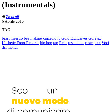
(Instrumentals)
di
Zreticuli
6 Aprile 2016
TAG:
bassi maestro
beatmaking
crazeology
Gold Exclusives
Goretex
Hashetic Front Records
hip hop
rap
Reks
res nullius
ruste juxx
Voci
dai mondi