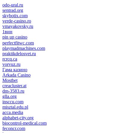
odo-ural.ru
sentrad.org
skybotix.com
verde-casino.ro
vmayakovsky.ru
1вин
pin up casino
пин ап
1win
perfectfitwc.com
playmadmachines.com
praktikdelosvet.ru
rcrcq.ca
vorvuz.ru
Гама казино
Arkada Casino
Mostbet
creacluster.at
dm-3583.ru
glla.org
insccu.com
misztal.edu.pl
acca.media
alphabet-city.org
biocontrol-medical.com
feconcr.com