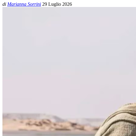
di
Marianna Sorrini
29 Luglio 2026