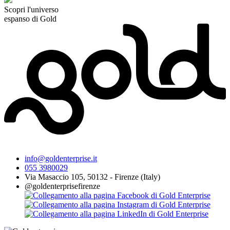
Scopri l'universo
espanso di Gold
info@goldenterprise.it
055 3980029
Via Masaccio 105, 50132 - Firenze (Italy)
@goldenterprisefirenze