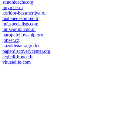
stmonicachs.org
tinymce.ru
koridor-bessmertiya.ru
mabaiedesomme.fr
mfaspecialists.com
muzeumpilzno.pl
naropafellowship.org
jobset.cz
kazakhstan-agro.kz
paperdiscoverycenter.org
teqball-france.fr
vkurselife.com