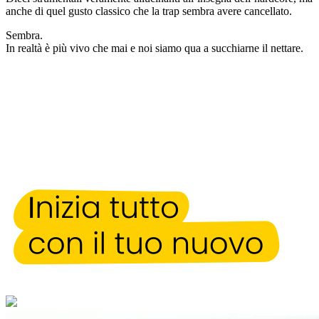
anche di quel gusto classico che la trap sembra avere cancellato.
Sembra.
In realtà è più vivo che mai e noi siamo qua a succhiarne il nettare.