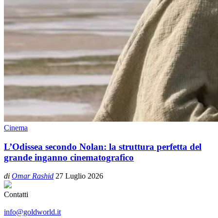
Cinema
L’Odissea secondo Nolan: la struttura perfetta del
grande inganno cinematografico
di
Omar Rashid
27 Luglio 2026
Contatti
info@goldworld.it