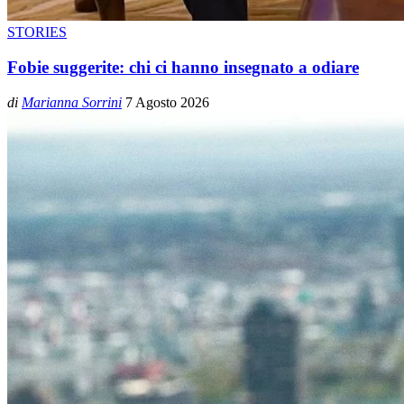
STORIES
Fobie suggerite: chi ci hanno insegnato a odiare
di
Marianna Sorrini
7 Agosto 2026