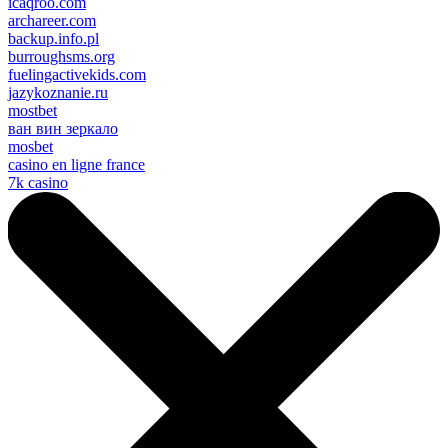
icaqroo.com
archareer.com
backup.info.pl
burroughsms.org
fuelingactivekids.com
jazykoznanie.ru
mostbet
ван вин зеркало
mosbet
casino en ligne france
7k casino