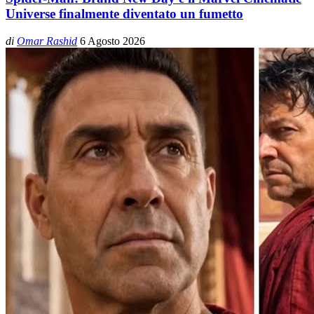
Universe finalmente diventato un fumetto
di
Omar Rashid
6 Agosto 2026