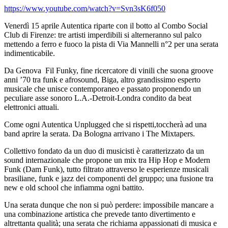
https://www.youtube.com/watch?v=Svn3sK6f050
Venerdì 15 aprile Autentica riparte con il botto al Combo Social
Club di Firenze: tre artisti imperdibili si alterneranno sul palco
mettendo a ferro e fuoco la pista di Via Mannelli n°2 per una serata
indimenticabile.
Da Genova Fil Funky, fine ricercatore di vinili che suona groove
anni ’70 tra funk e afrosound, Biga, altro grandissimo esperto
musicale che unisce contemporaneo e passato proponendo un
peculiare asse sonoro L.A.-Detroit-Londra condito da beat
elettronici attuali.
Come ogni Autentica Unplugged che si rispetti,toccherà ad una
band aprire la serata. Da Bologna arrivano i The Mixtapers.
Collettivo fondato da un duo di musicisti è caratterizzato da un
sound internazionale che propone un mix tra Hip Hop e Modern
Funk (Dam Funk), tutto filtrato attraverso le esperienze musicali
brasiliane, funk e jazz dei componenti del gruppo; una fusione tra
new e old school che infiamma ogni battito.
Una serata dunque che non si può perdere: impossibile mancare a
una combinazione artistica che prevede tanto divertimento e
altrettanta qualità; una serata che richiama appassionati di musica e