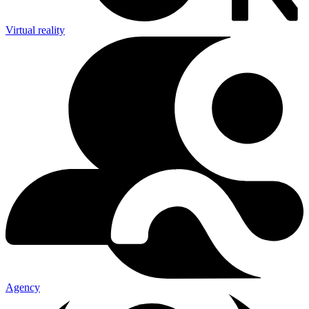
Virtual reality
Agency