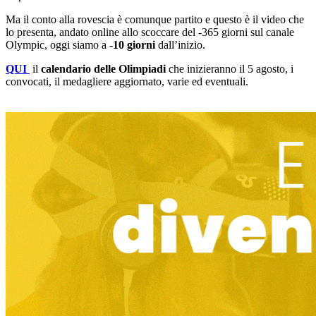
Ma il conto alla rovescia è comunque partito e questo è il video che
lo presenta, andato online allo scoccare del -365 giorni sul canale
Olympic, oggi siamo a
-10 giorni
dall’inizio.
QUI
il
calendario delle Olimpiadi
che inizieranno il 5 agosto, i
convocati, il medagliere aggiornato, varie ed eventuali.