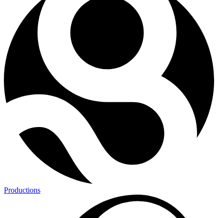
Productions