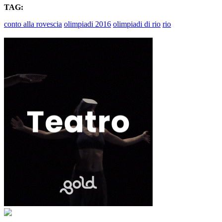
TAG:
conto alla rovescia
olimpiadi 2016
olimpiadi di rio
rio