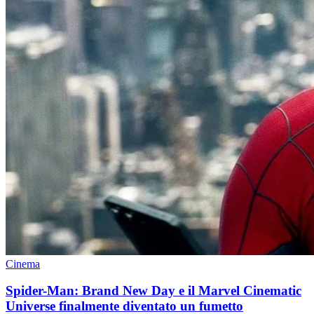
Cinema
Spider-Man: Brand New Day e il Marvel Cinematic
Universe finalmente diventato un fumetto