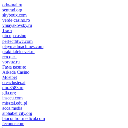
odo-ural.ru
sentrad.org
skybotix.com
verde-casino.ro
vmayakovsky.ru
1вин
pin up casino
пин ап
1win
perfectfitwc.com
playmadmachines.com
praktikdelosvet.ru
rcrcq.ca
vorvuz.ru
Гама казино
Arkada Casino
Mostbet
creacluster.at
dm-3583.ru
glla.org
insccu.com
misztal.edu.pl
acca.media
alphabet-city.org
biocontrol-medical.com
feconcr.com