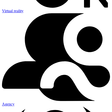
Virtual reality
Agency