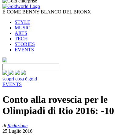
È COME BENNY BLANCO DEL BRONX
STYLE
MUSIC
ARTS
TECH
STORIES
EVENTS
scopri cosa è gold
EVENTS
Conto alla rovescia per le
Olimpiadi di Rio 2016: -10
di
Redazione
25 Luglio 2016