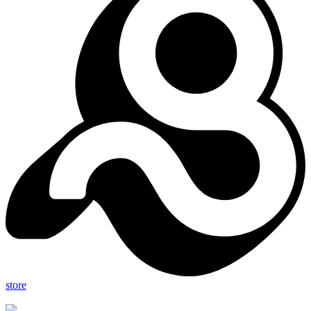
store