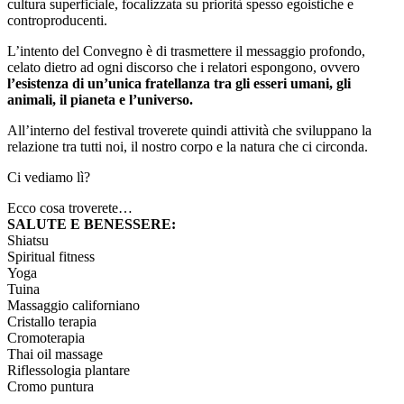
cultura superficiale, focalizzata su priorità spesso egoistiche e
controproducenti.
L’intento del Convegno è di trasmettere il messaggio profondo,
celato dietro ad ogni discorso che i relatori espongono, ovvero
l’esistenza di un’unica fratellanza tra gli esseri umani, gli
animali, il pianeta e l’universo.
All’interno del festival troverete quindi attività che sviluppano la
relazione tra tutti noi, il nostro corpo e la natura che ci circonda.
Ci vediamo lì?
Ecco cosa troverete…
SALUTE E BENESSERE:
Shiatsu
Spiritual fitness
Yoga
Tuina
Massaggio californiano
Cristallo terapia
Cromoterapia
Thai oil massage
Riflessologia plantare
Cromo puntura