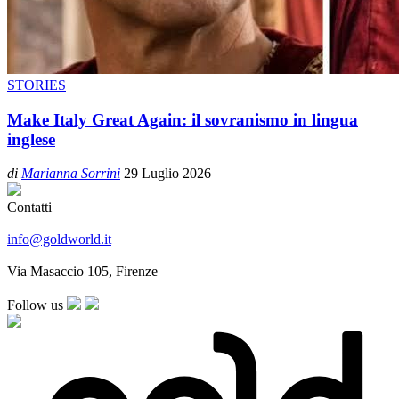
STORIES
Make Italy Great Again: il sovranismo in lingua
inglese
di
Marianna Sorrini
29 Luglio 2026
Contatti
info@goldworld.it
Via Masaccio 105, Firenze
Follow us