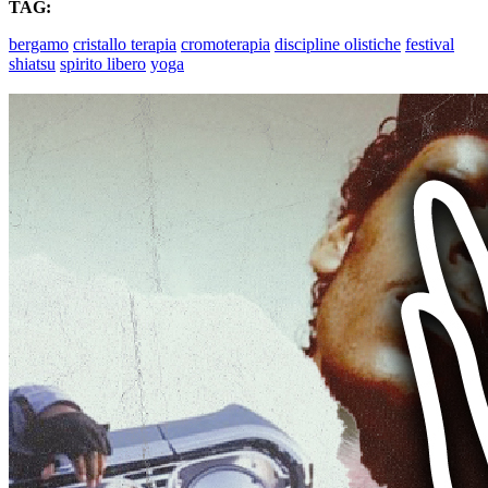
TAG:
bergamo
cristallo terapia
cromoterapia
discipline olistiche
festival
shiatsu
spirito libero
yoga