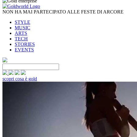
NON HA MAI PARTECIPATO ALLE FESTE DI ARCORE
STYLE
MUSIC
ARTS
TECH
STORIES
EVENTS
scopri cosa è gold