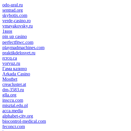
odo-ural.ru
sentrad.org
skybotix.com
verde-casino.ro
vmayakovsky.ru
1вин
pin up casino
пин ап
1win
perfectfitwc.com
playmadmachines.com
praktikdelosvet.ru
rcrcq.ca
vorvuz.ru
Гама казино
Arkada Casino
Mostbet
creacluster.at
dm-3583.ru
glla.org
insccu.com
misztal.edu.pl
acca.media
alphabet-city.org
biocontrol-medical.com
feconcr.com