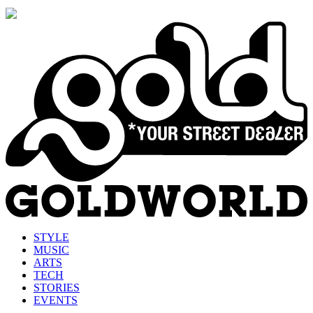
STYLE
MUSIC
ARTS
TECH
STORIES
EVENTS