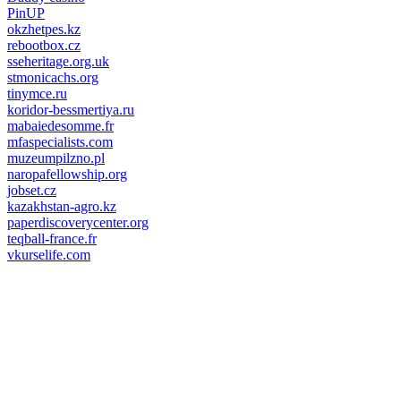
PinUP
okzhetpes.kz
rebootbox.cz
sseheritage.org.uk
stmonicachs.org
tinymce.ru
koridor-bessmertiya.ru
mabaiedesomme.fr
mfaspecialists.com
muzeumpilzno.pl
naropafellowship.org
jobset.cz
kazakhstan-agro.kz
paperdiscoverycenter.org
teqball-france.fr
vkurselife.com