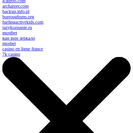
icaqroo.com
archareer.com
backup.info.pl
burroughsms.org
fuelingactivekids.com
jazykoznanie.ru
mostbet
ван вин зеркало
mosbet
casino en ligne france
7k casino