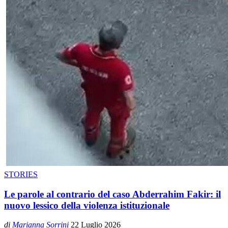
STORIES
Le parole al contrario del caso Abderrahim Fakir: il
nuovo lessico della violenza istituzionale
di
Marianna Sorrini
22 Luglio 2026