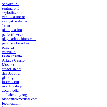
odo-ural.ru
sentrad.org
skybotix.com
verde-casino.ro
vmayakovsky.ru
1вин
pin up casino
пин ап
1win
perfectfitwc.com
playmadmachines.com
praktikdelosvet.ru
rcrcq.ca
vorvuz.ru
Гама казино
Arkada Casino
Mostbet
creacluster.at
dm-3583.ru
glla.org
insccu.com
misztal.edu.pl
acca.media
alphabet-city.org
biocontrol-medical.com
feconcr.com