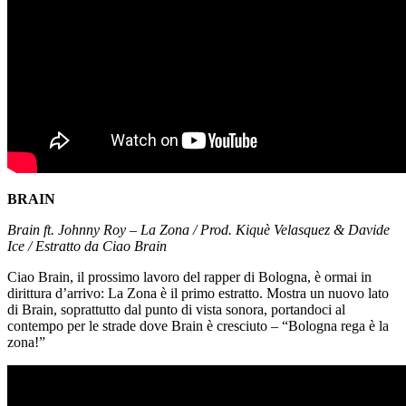
BRAIN
Brain ft. Johnny Roy – La Zona / Prod. Kiquè Velasquez & Davide
Ice / Estratto da Ciao Brain
Ciao Brain, il prossimo lavoro del rapper di Bologna, è ormai in
dirittura d’arrivo: La Zona è il primo estratto. Mostra un nuovo lato
di Brain, soprattutto dal punto di vista sonora, portandoci al
contempo per le strade dove Brain è cresciuto – “Bologna rega è la
zona!”