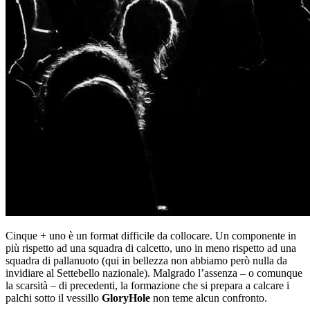
Cinque + uno è un format difficile da collocare. Un componente in
più rispetto ad una squadra di calcetto, uno in meno rispetto ad una
squadra di pallanuoto (qui in bellezza non abbiamo però nulla da
invidiare al Settebello nazionale). Malgrado l’assenza – o comunque
la scarsità – di precedenti, la formazione che si prepara a calcare i
palchi sotto il vessillo
GloryHole
non teme alcun confronto.