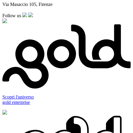
Via Masaccio 105, Firenze
Follow us
Scopri l'universo
gold enterprise