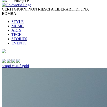
CERTI GIORNI NON RIESCI A LIBERARTI DI UNA
BOMBA!
STYLE
MUSIC
ARTS
TECH
STORIES
EVENTS
scopri cosa è gold