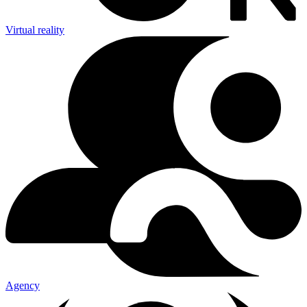
Virtual reality
Agency