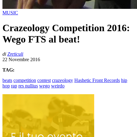
MUSIC
Crazeology Competition 2016:
Wego FTS al beat!
di
Zreticuli
22 Novembre 2016
TAG:
beats
competition
contest
crazeology
Hashetic Front Records
hip
hop
rap
res nullius
wego
weirdo