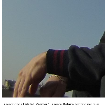
Ti piacciono i
Dilated Peoples
? Ti piace
Defari
? Proprio per quei