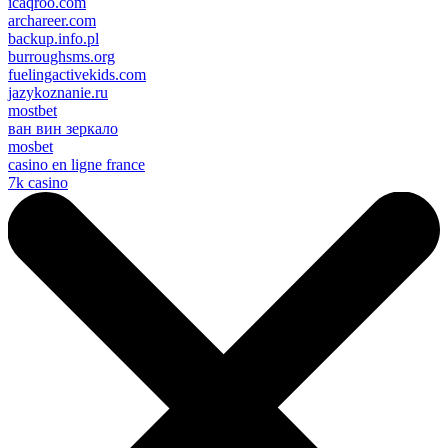
icaqroo.com
archareer.com
backup.info.pl
burroughsms.org
fuelingactivekids.com
jazykoznanie.ru
mostbet
ван вин зеркало
mosbet
casino en ligne france
7k casino