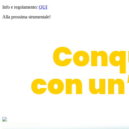
Info e regolamento:
QUI
Alla prossima strumentale!