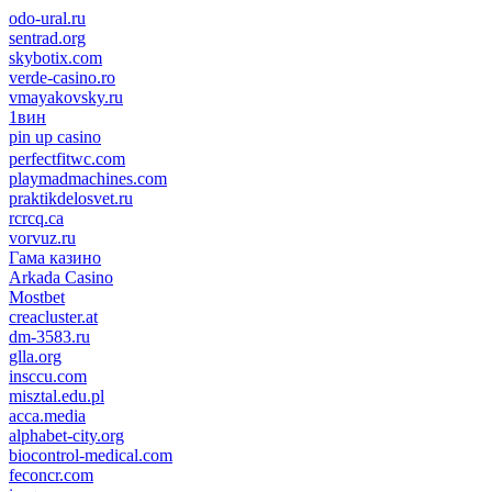
odo-ural.ru
sentrad.org
skybotix.com
verde-casino.ro
vmayakovsky.ru
1вин
pin up casino
пин ап
1win
perfectfitwc.com
playmadmachines.com
praktikdelosvet.ru
rcrcq.ca
vorvuz.ru
Гама казино
Arkada Casino
Mostbet
creacluster.at
dm-3583.ru
glla.org
insccu.com
misztal.edu.pl
acca.media
alphabet-city.org
biocontrol-medical.com
feconcr.com