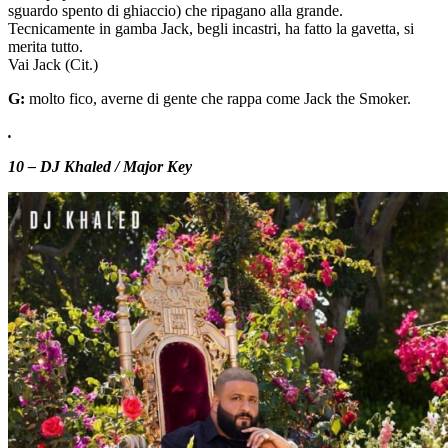
sguardo
spento
di ghiaccio) che ripagano alla grande.
Tecnicamente in gamba Jack, begli incastri, ha fatto la gavetta, si
merita tutto.
Vai Jack (Cit.)
G:
molto fico, averne di gente che rappa come Jack the Smoker.
.
10 – DJ Khaled / Major Key