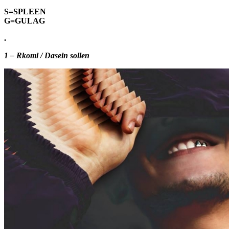
S=SPLEEN
G=GULAG
.
1 – Rkomi / Dasein sollen