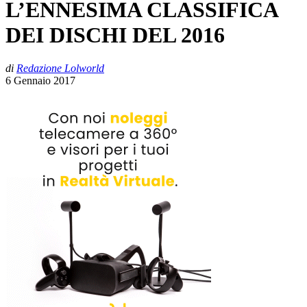
L’ENNESIMA CLASSIFICA
DEI DISCHI DEL 2016
di
Redazione Lolworld
6 Gennaio 2017