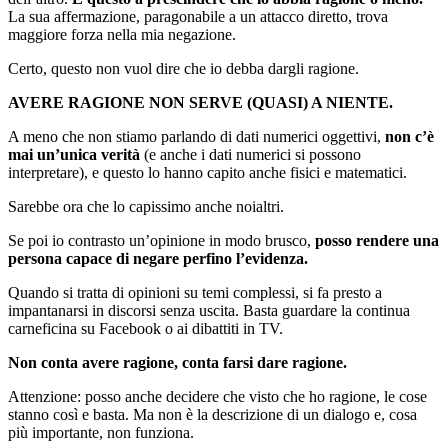
La sua affermazione, paragonabile a un attacco diretto, trova
maggiore forza nella mia negazione.
Certo, questo non vuol dire che io debba dargli ragione.
AVERE RAGIONE NON SERVE (QUASI) A NIENTE.
A meno che non stiamo parlando di dati numerici oggettivi,
non c’è
mai un’unica verità
(e anche i dati numerici si possono
interpretare), e questo lo hanno capito anche fisici e matematici.
Sarebbe ora che lo capissimo anche noialtri.
Se poi io contrasto un’opinione in modo brusco,
posso rendere una
persona capace di negare perfino l’evidenza.
Quando si tratta di opinioni su temi complessi, si fa presto a
impantanarsi in discorsi senza uscita. Basta guardare la continua
carneficina su Facebook o ai dibattiti in TV.
Non conta avere ragione, conta farsi dare ragione.
Attenzione: posso anche decidere che visto che ho ragione, le cose
stanno così e basta. Ma non è la descrizione di un dialogo e, cosa
più importante, non funziona.