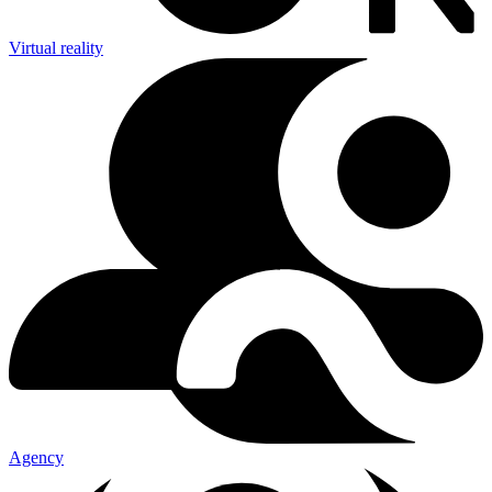
Virtual reality
Agency