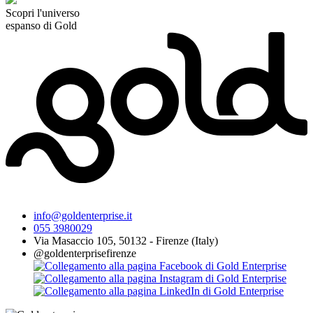
Scopri l'universo
espanso di Gold
info@goldenterprise.it
055 3980029
Via Masaccio 105, 50132 - Firenze (Italy)
@goldenterprisefirenze