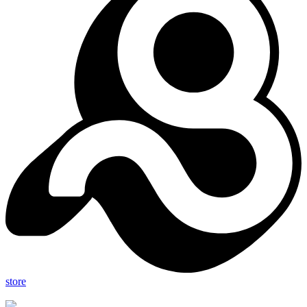
store