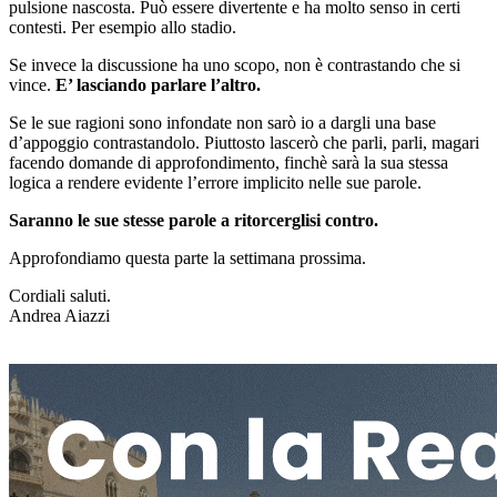
pulsione nascosta. Può essere divertente e ha molto senso in certi
contesti. Per esempio allo stadio.
Se invece la discussione ha uno scopo, non è contrastando che si
vince.
E’ lasciando parlare l’altro.
Se le sue ragioni sono infondate non sarò io a dargli una base
d’appoggio contrastandolo. Piuttosto lascerò che parli, parli, magari
facendo domande di approfondimento, finchè sarà la sua stessa
logica a rendere evidente l’errore implicito nelle sue parole.
Saranno le sue stesse parole a ritorcerglisi contro.
Approfondiamo questa parte la settimana prossima.
Cordiali saluti.
Andrea Aiazzi