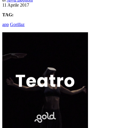
11 Aprile 2017
TAG:
app
Gorillaz