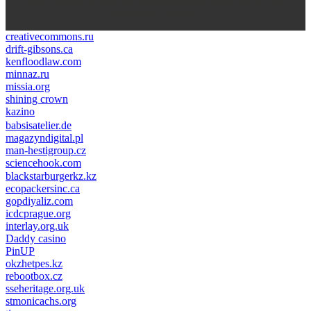
https://thenationonlineng.net/gambling/gr/online-kazino-me-
pragmatika-xrimata/
creativecommons.ru
drift-gibsons.ca
kenfloodlaw.com
minnaz.ru
missia.org
shining crown
kazino
casino lemon
pinco giriş
babsisatelier.de
magazyndigital.pl
man-hestigroup.cz
sciencehook.com
олимп казино
blackstarburgerkz.kz
ecopackersinc.ca
gopdiyaliz.com
icdcprague.org
interlay.org.uk
Daddy casino
PinUP
okzhetpes.kz
rebootbox.cz
sseheritage.org.uk
stmonicachs.org