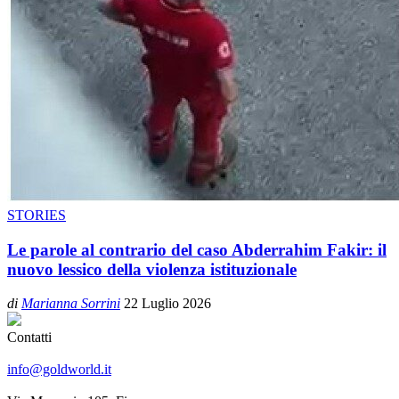
STORIES
Le parole al contrario del caso Abderrahim Fakir: il
nuovo lessico della violenza istituzionale
di
Marianna Sorrini
22 Luglio 2026
Contatti
info@goldworld.it