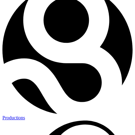
Productions