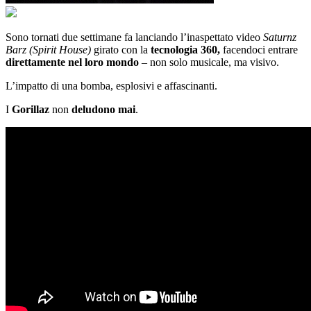
Sono tornati due settimane fa lanciando l’inaspettato video
Saturnz
Barz (Spirit House)
girato con la
tecnologia 360,
facendoci entrare
direttamente nel loro mondo
– non solo musicale, ma visivo.
L’impatto di una bomba, esplosivi e affascinanti.
I
Gorillaz
non
deludono mai
.