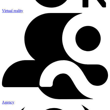
Virtual reality
Agency