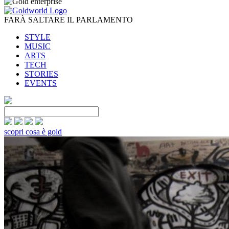
FARÀ SALTARE IL PARLAMENTO
STYLE
MUSIC
ARTS
TECH
STORIES
EVENTS
scopri cosa è gold