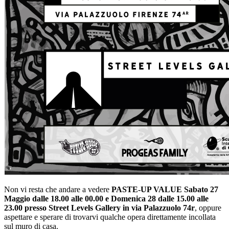
Non vi resta che andare a vedere
PASTE-UP VALUE Sabato 27
Maggio dalle 18.00 alle 00.00 e Domenica 28 dalle 15.00 alle
23.00 presso Street Levels Gallery in via Palazzuolo 74r
, oppure
aspettare e sperare di trovarvi qualche opera direttamente incollata
sul muro di casa.