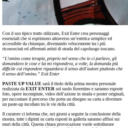
Con il suo tipico tratto stilizzato, Exit Enter crea personaggi
essenziali che si esprimono attraverso un’estetica semplice ed
accessibile da chiunque, diventando velocemente tra i più
riconosciuti ed affermati artisti di strada del capoluogo toscano.
“L’omino come terapia, proprio nel senso che io ci parlavo, gli
domandavo le cose e lui mi rispondeva, a volte, la domanda più
difficile cui rispondere riguardava il senso dell’autore piuttosto che
il senso dell’omino.” Exit Enter
PASTE UP VALUE
sarà il titolo della prima mostra personale
realizzata da
EXIT ENTER
sul suolo fiorentino e saranno esposte
foto, opere incompiute, video dell’azione in strada e poster originali,
per raccontare il percorso che porta un disegno su carta a diventare
un paste-up incollato tra le vie della città.
Il curatore ci informa che, nei giorni a seguire la conclusione della
mostra, tutte i dipinti su carta esposti in galleria saranno affissi sui
muri della città. Questa chiara provocazione vuole sottolineare