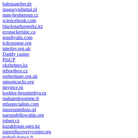
casino lemon
pinco giriş
babsisatelier.de
magazyndigital.pl
man-hestigroup.cz
sciencehook.com
олимп казино
blackstarburgerkz.kz
ecopackersinc.ca
gopdiyaliz.com
icdcprague.org
interlay.org.uk
Daddy casino
PinUP
okzhetpes.kz
rebootbox.cz
sseheritage.org.uk
stmonicachs.org
tinymce.ru
koridor-bessmertiya.ru
mabaiedesomme.fr
mfaspecialists.com
muzeumpilzno.pl
naropafellowship.org
jobset.cz
kazakhstan-agro.kz
paperdiscoverycenter.org
teqball-france.fr