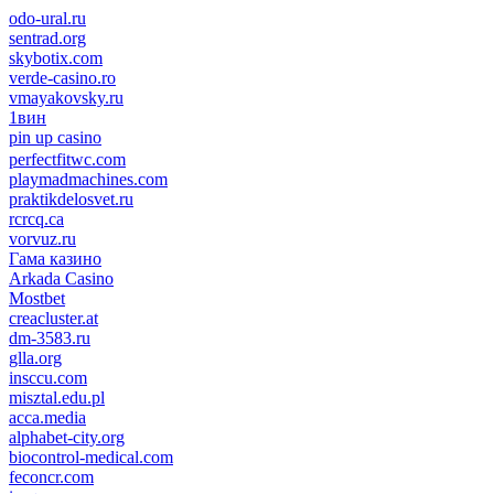
odo-ural.ru
sentrad.org
skybotix.com
verde-casino.ro
vmayakovsky.ru
1вин
pin up casino
пин ап
1win
perfectfitwc.com
playmadmachines.com
praktikdelosvet.ru
rcrcq.ca
vorvuz.ru
Гама казино
Arkada Casino
Mostbet
creacluster.at
dm-3583.ru
glla.org
insccu.com
misztal.edu.pl
acca.media
alphabet-city.org
biocontrol-medical.com
feconcr.com