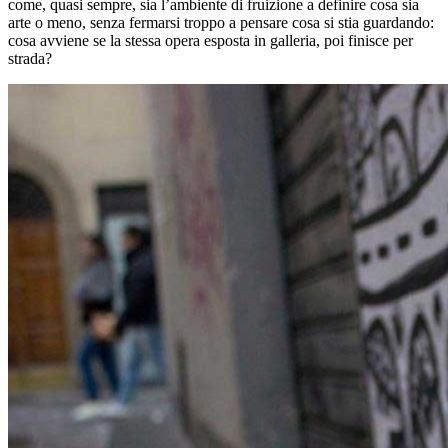
come, quasi sempre, sia l’ambiente di fruizione a definire cosa sia
arte o meno, senza fermarsi troppo a pensare cosa si stia guardando:
cosa avviene se la stessa opera esposta in galleria, poi finisce per
strada?