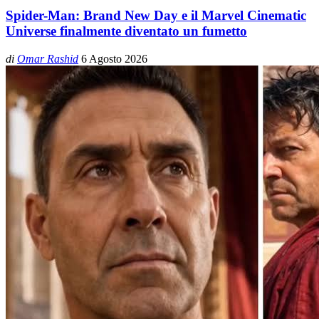
Spider-Man: Brand New Day e il Marvel Cinematic
Universe finalmente diventato un fumetto
di
Omar Rashid
6 Agosto 2026