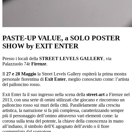
PASTE-UP VALUE, a SOLO POSTER
SHOW by EXIT ENTER
Presso i locali della
STREET LEVELS GALLERY
, via
Palazzuolo 74r
Firenze
.
Il
27 e 28 Maggio
la Street Levels Gallery ospiterà la prima mostra
personale fiorentina di
Exit Enter
, meglio conosciuto come: l’artista
del palloncino rosso.
Exit Enter fa il suo ingresso nella scena della
street-art
a Firenze nel
2013, con una serie di omini stilizzati che giocano e rincorrono un
palloncino rosso sui muri della città. Parallelamente alla crescita
artistica, la narrazione si fa più complessa, caratterizzando sempre
più il personaggio dell’omino attraverso vari elementi come: la
corona sulla testa del potente, la chiave della conoscenza in mano
all’indiano, il simbolo dell’€ agognato dell’avido o il fiore
contemplato dal sognatore.