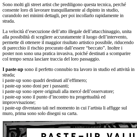
Sono molti gli street artist che prediligono questa tecnica, perché
consente loro di lavorare tranquillamente al dipinto in studio,
curandolo nei minimi dettagli, per poi incollarlo rapidamente in
strada.
La velocità d’esecuzione dell’atto illegale dell’attacchinaggio, unita
alla possibilità di scegliere accuratamente il luogo dell’intervento,
permette di ottenere il maggior risultato artistico possibile, riducendo
di parecchio il rischio procurato dall’essere “beccato”. Inoltre i
poster non sono una pratica invasiva, poiché destinati a scomparire
col tempo senza lasciare traccia del loro passaggio.
I paste-up
sono il perfetto connubio tra lavoro in studio ed attività in
strada;
i paste-up sono quadri destinati all’effimero;
i paste-up sono doni per i passanti;
i paste-up sono opere originali alla mercé dell’osservatore;
i paste-up sono il punto d’incontro tra progettualità ed
improvvisazione;
i paste-up diventano tali nel momento in cui l’artista li affigge sul
muro, prima sono solo disegni su carta.