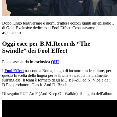
Dopo lungo tergiversare e giorni d’attesa eccoci giunti all’episodio 3
di Gold Exclusive dedicato ai Fool Effect. Cosa stavamo
aspettando?
Oggi esce per B.M.Records “The
Swindle” dei Fool Effect
Potete ascoltarlo
in esclusiva
QUI
.
I
Fool Effect
nascono a Roma, luogo di incontro tra le culture, per
questo la scelta della lingua per le liriche è ricaduta naturalmente
sull’inglese. Il team è formato dagli MC’s: P-ZO ed N. Vibe e da i
DJ’s e produttori: Clas k. And Dj Brush.
Di seguito PUT An F (And Keep On Walkin), il singolo dell’album.