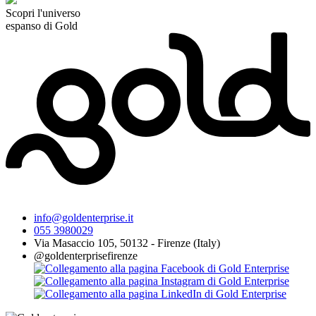
Scopri l'universo
espanso di Gold
info@goldenterprise.it
055 3980029
Via Masaccio 105, 50132 - Firenze (Italy)
@goldenterprisefirenze