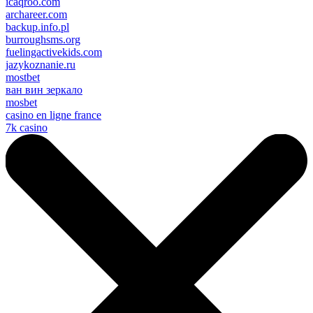
icaqroo.com
archareer.com
backup.info.pl
burroughsms.org
fuelingactivekids.com
jazykoznanie.ru
mostbet
ван вин зеркало
mosbet
casino en ligne france
7k casino