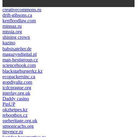
creativecommons.ru
drift-gibsons.ca
kenfloodlaw.com
minnaz.ru
missia.org
shining crown
kazino
casino lemon
pinco giriş
babsisatelier.de
magazyndigital.pl
man-hestigroup.cz
sciencehook.com
олимп казино
blackstarburgerkz.kz
ecopackersinc.ca
gopdiyaliz.com
icdcprague.org
interlay.org.uk
Daddy casino
PinUP
okzhetpes.kz
rebootbox.cz
sseheritage.org.uk
stmonicachs.org
tinymce.ru