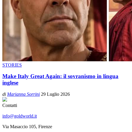
STORIES
Make Italy Great Again: il sovranismo in lingua
inglese
di
Marianna Sorrini
29 Luglio 2026
Contatti
info@goldworld.it
Via Masaccio 105, Firenze