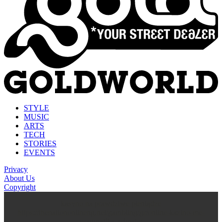
STYLE
MUSIC
ARTS
TECH
STORIES
EVENTS
Privacy
About Us
Copyright
kasyno na prawdziwe pieniądze
https://thenationonlineng.net/gambling/gr/online-kazino-me-
pragmatika-xrimata/