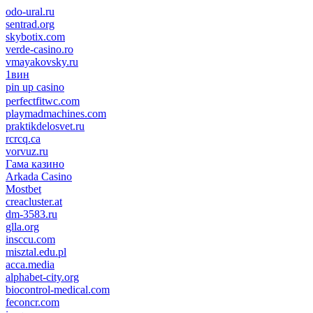
odo-ural.ru
sentrad.org
skybotix.com
verde-casino.ro
vmayakovsky.ru
1вин
pin up casino
пин ап
1win
perfectfitwc.com
playmadmachines.com
praktikdelosvet.ru
rcrcq.ca
vorvuz.ru
Гама казино
Arkada Casino
Mostbet
creacluster.at
dm-3583.ru
glla.org
insccu.com
misztal.edu.pl
acca.media
alphabet-city.org
biocontrol-medical.com
feconcr.com