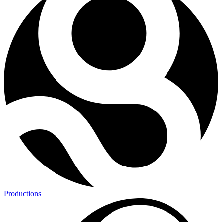
Productions