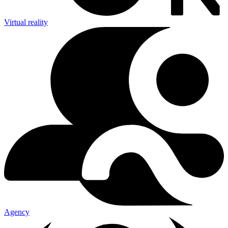
Virtual reality
Agency