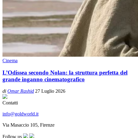
Cinema
L’Odissea secondo Nolan: la struttura perfetta del
grande inganno cinematografico
di
Omar Rashid
27 Luglio 2026
Contatti
info@goldworld.it
Via Masaccio 105, Firenze
Follow us