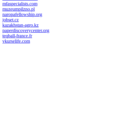
mfaspecialists.com
muzeumpilzno.pl
naropafellowship.org
jobset.cz
kazakhstan-agro.kz
paperdiscoverycenter.org
teqball-france.fr
vkurselife.com