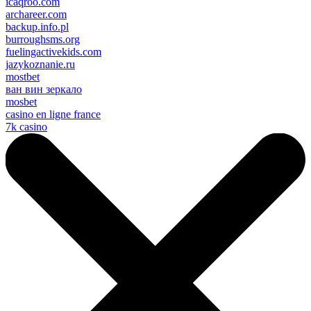
icaqroo.com
archareer.com
backup.info.pl
burroughsms.org
fuelingactivekids.com
jazykoznanie.ru
mostbet
ван вин зеркало
mosbet
casino en ligne france
7k casino