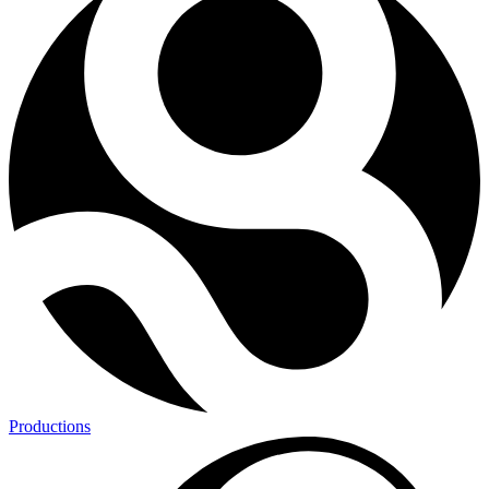
Productions