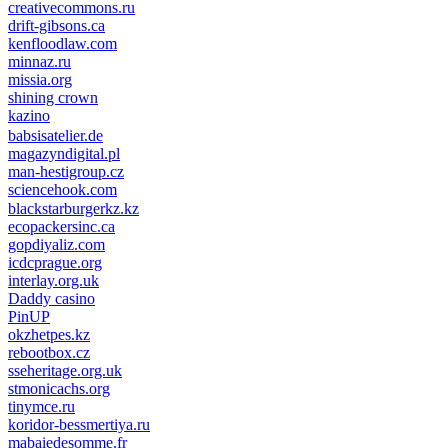
creativecommons.ru
drift-gibsons.ca
kenfloodlaw.com
minnaz.ru
missia.org
shining crown
kazino
casino lemon
pinco giriş
babsisatelier.de
magazyndigital.pl
man-hestigroup.cz
sciencehook.com
олимп казино
blackstarburgerkz.kz
ecopackersinc.ca
gopdiyaliz.com
icdcprague.org
interlay.org.uk
Daddy casino
PinUP
okzhetpes.kz
rebootbox.cz
sseheritage.org.uk
stmonicachs.org
tinymce.ru
koridor-bessmertiya.ru
mabaiedesomme.fr