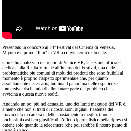
Presentato in concorso al 74º Festival del Cinema di Venezia,
Miyubi è il primo “film” in VR a convincermi realmente.
Come ho analizzato nel report di Venice VR, la sezione ufficiale
dedicata alla Realtà Virtuale all’interno del Festival, una delle
problematiche più comuni di molti dei prodotti che sono fruibili al
momento è proprio l’aspetto sperimentale che, per quanto
assolutamente necessario, inquina il panorama delle esperienze
immersive, rischiando di allontanare parte del pubblico che si
avvicina a questa nuova realtà.
Andando un po’ più nel dettaglio, uno dei limiti maggiori del VR è,
a meno che non si tratti di ricostruzioni digitali, l’assenza del
movimento di camera e dello spostamento o meglio, tranne
pochissimi casi ben giustificati, l’effetto iperrealistico nella ripresa si
ottiene solo quando la telecamera (che poi sarebbe il nostro punto di
vista) è statico.