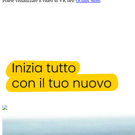
Potete visualizzare il video in VR nell’
Oculus Store
.