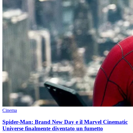
Cinema
Spider-Man: Brand New Day e il Marvel Cinematic
Universe finalmente diventato un fumetto