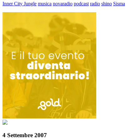
Inner City Jungle
musica
novaradio
podcast
radio
shino
Sisma
4 Settembre 2007