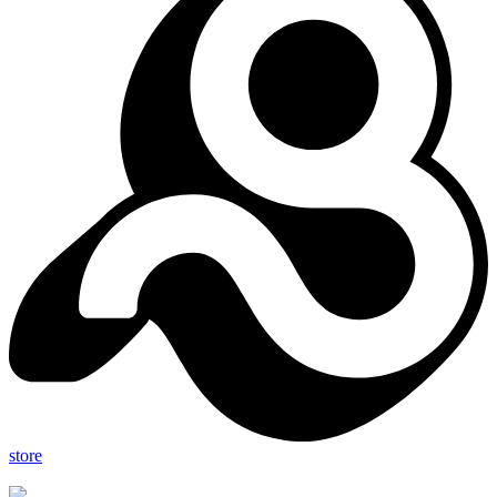
store