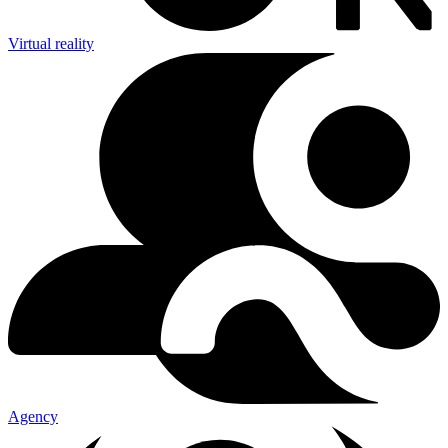
Virtual reality
Agency