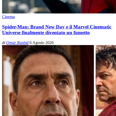
Cinema
Spider-Man: Brand New Day e il Marvel Cinematic
Universe finalmente diventato un fumetto
di
Omar Rashid
6 Agosto 2026