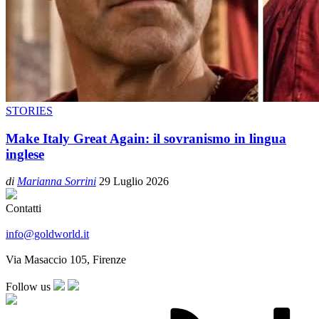
STORIES
Make Italy Great Again: il sovranismo in lingua
inglese
di
Marianna Sorrini
29 Luglio 2026
Contatti
info@goldworld.it
Via Masaccio 105, Firenze
Follow us