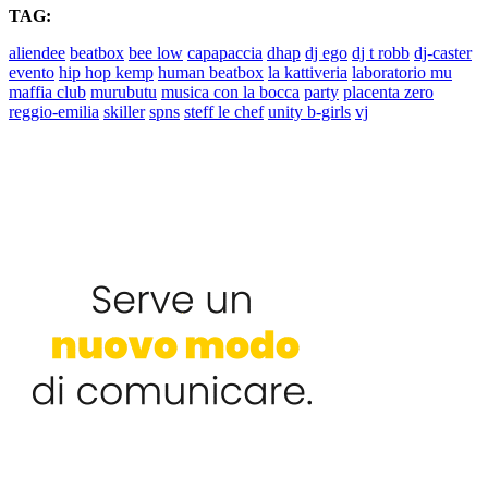
TAG:
aliendee
beatbox
bee low
capapaccia
dhap
dj ego
dj t robb
dj-caster
evento
hip hop kemp
human beatbox
la kattiveria
laboratorio mu
maffia club
murubutu
musica con la bocca
party
placenta zero
reggio-emilia
skiller
spns
steff le chef
unity b-girls
vj