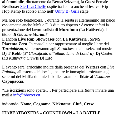
al femminile
, direttamente da Berna(Svizzera), la Guest Female
Beatboxer
Steff La Cheffe
ospite tra l’altro anche al festival Hip
Hop Kemp lo scorso anno nell’
Unity B- Girls
stage.
Ma non solo beatboxers… durante la serata si alterneranno sul palco
ovviamente anche Mc’s e Dj’s di tutto rispetto : Avremo infatti la
presentazione del lavoro solista di
Murubutu
(La Kattiveria) dal
titolo “
Il Giovane Mariani
”.
E ancora
Live Rap Showcases
con
La Kattiveria
,
SPNS
,
Placenta Zero
. In consolle per rappresentare al meglio l’arte del
Turntablism
, si alterneranno agli
Scratches
ed alle selezioni musicali
Dj T Robb
(
3° Classificato all’ultimo Dmc di Londra
),
Dj Caster
(
La Kattiveria Crew
)e
Dj Ego
.
L’evento sara’ arricchito inoltre dalla presenza dei
Writers
con
Live
Painting
all’esterno del locale, mentre le immagini proiettate sugli
schermi del Maffia durante la battle, saranno affidate al
Visualizer
Capapaccia
.
*Le
iscrizioni
sono aperte…. Per partecipare alla
Battle
inviare una
mail a
info@bboxer.eu
indicando:
Nome
,
Cognome
,
Nickname
,
Città
,
Crew
.
ITABEATBOXERS – COUNTDOWN – LA BATTLE