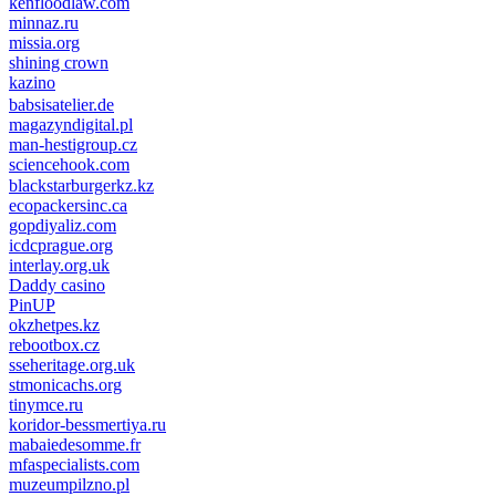
kenfloodlaw.com
minnaz.ru
missia.org
shining crown
kazino
casino lemon
pinco giriş
babsisatelier.de
magazyndigital.pl
man-hestigroup.cz
sciencehook.com
олимп казино
blackstarburgerkz.kz
ecopackersinc.ca
gopdiyaliz.com
icdcprague.org
interlay.org.uk
Daddy casino
PinUP
okzhetpes.kz
rebootbox.cz
sseheritage.org.uk
stmonicachs.org
tinymce.ru
koridor-bessmertiya.ru
mabaiedesomme.fr
mfaspecialists.com
muzeumpilzno.pl