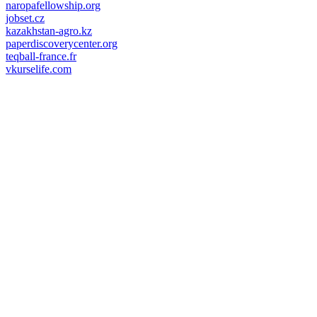
naropafellowship.org
jobset.cz
kazakhstan-agro.kz
paperdiscoverycenter.org
teqball-france.fr
vkurselife.com