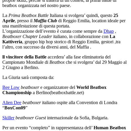
proprie skillz, perché si tratterà di un contest, la prima battle di
beatbox organizzata nel nostro paese.
La
Prima Beatbox Battle
Italiana si svolgera’ quindi, questo
25
Aprile
, presso il
Maffia Club
di Reggio Emilia, location ideale per
una manifestazione di questa portata.
L’organizzazione dell’evento è curata come sempre da
Dhap
,
Beatboxer Chapter Leader
italiano, in collaborazione con
La
Kattiveria
, gruppo hip hop storico di Reggio Emilia, gestori ,tra
l’altro, con successo da diversi anni, del Maffia .
ll vincitore della Battle
accedera’ alla fase eliminatoria del
Campionato Mondiale di
Beatbox
che si svolgera’ dal 29 Maggio al
2 Giugno a Berlino.
La Giuria sarà composta da:
Bee Low
beatboxer
e organizzatore del
World Beatbox
Championship
a Berlino(beatboxbattle.net)
Alien Dee
beatboxer
italiano ospite alla Convention di Londra
“
BoxCon09
”
Skiller
beatboxer Guest
internazionale da Sofia, Bulgaria.
Per un evento “completo” in rappresentanza dell’
Human Beatbox