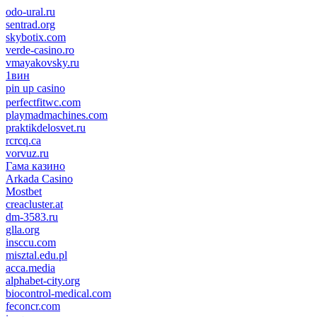
odo-ural.ru
sentrad.org
skybotix.com
verde-casino.ro
vmayakovsky.ru
1вин
pin up casino
пин ап
1win
perfectfitwc.com
playmadmachines.com
praktikdelosvet.ru
rcrcq.ca
vorvuz.ru
Гама казино
Arkada Casino
Mostbet
creacluster.at
dm-3583.ru
glla.org
insccu.com
misztal.edu.pl
acca.media
alphabet-city.org
biocontrol-medical.com
feconcr.com