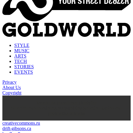
STYLE
MUSIC
ARTS
TECH
STORIES
EVENTS
Privacy
About Us
Copyright
kasyno na prawdziwe pieniądze
https://thenationonlineng.net/gambling/gr/online-kazino-me-
pragmatika-xrimata/
creativecommons.ru
drift-gibsons.ca