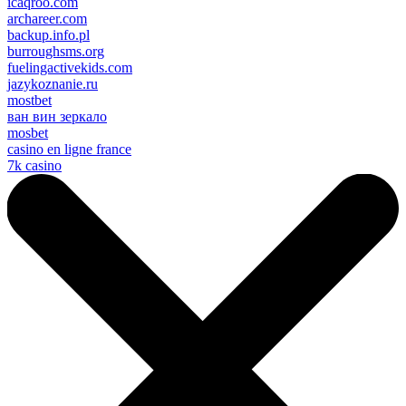
icaqroo.com
archareer.com
backup.info.pl
burroughsms.org
fuelingactivekids.com
jazykoznanie.ru
mostbet
ван вин зеркало
mosbet
casino en ligne france
7k casino