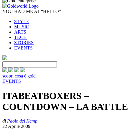
YOU HAD ME AT “HELLO”
STYLE
MUSIC
ARTS
TECH
STORIES
EVENTS
scopri cosa è gold
EVENTS
ITABEATBOXERS –
COUNTDOWN – LA BATTLE
di
Paolo del Kemp
22 Aprile 2009