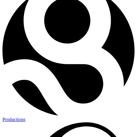
Productions