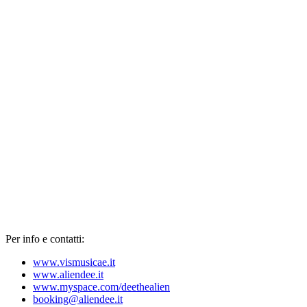
Per info e contatti:
www.vismusicae.it
www.aliendee.it
www.myspace.com/deethealien
booking@aliendee.it