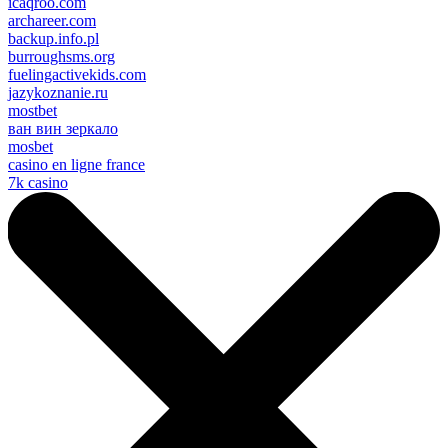
icaqroo.com
archareer.com
backup.info.pl
burroughsms.org
fuelingactivekids.com
jazykoznanie.ru
mostbet
ван вин зеркало
mosbet
casino en ligne france
7k casino