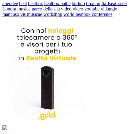
aliendee
beat
beatbox
beatbox battle
berlino
boxcon
Ita-Beatboxer
Londra
musica
parco della sila
video
video youtube
villaggio
mancuso
vis musicae
workshop
world beatbox conference