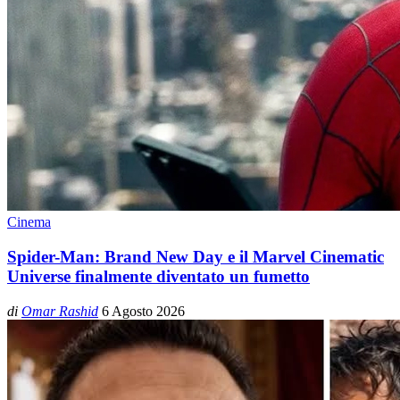
Cinema
Spider-Man: Brand New Day e il Marvel Cinematic
Universe finalmente diventato un fumetto
di
Omar Rashid
6 Agosto 2026