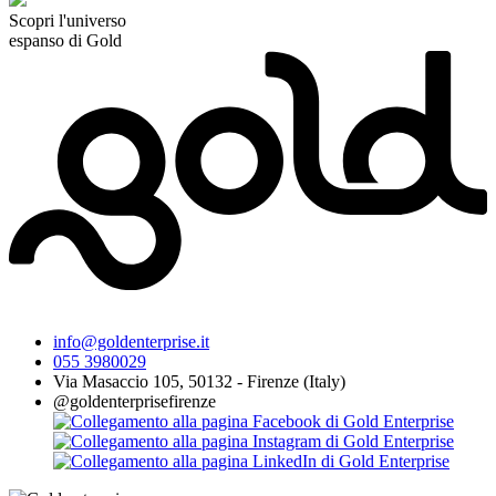
Scopri l'universo
espanso di Gold
info@goldenterprise.it
055 3980029
Via Masaccio 105, 50132 - Firenze (Italy)
@goldenterprisefirenze