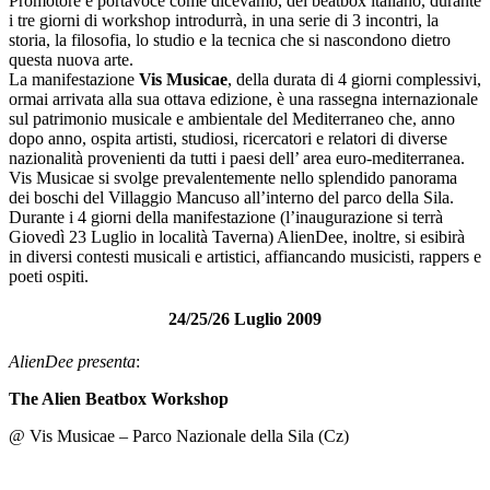
Promotore e portavoce come dicevamo, del beatbox italiano, durante
i tre giorni di workshop introdurrà, in una serie di 3 incontri, la
storia, la filosofia, lo studio e la tecnica che si nascondono dietro
questa nuova arte.
La manifestazione
Vis Musicae
, della durata di 4 giorni complessivi,
ormai arrivata alla sua ottava edizione, è una rassegna internazionale
sul patrimonio musicale e ambientale del Mediterraneo che, anno
dopo anno, ospita artisti, studiosi, ricercatori e relatori di diverse
nazionalità provenienti da tutti i paesi dell’ area euro-mediterranea.
Vis Musicae si svolge prevalentemente nello splendido panorama
dei boschi del Villaggio Mancuso all’interno del parco della Sila.
Durante i 4 giorni della manifestazione (l’inaugurazione si terrà
Giovedì 23 Luglio in località Taverna) AlienDee, inoltre, si esibirà
in diversi contesti musicali e artistici, affiancando musicisti, rappers e
poeti ospiti.
24/25/26 Luglio 2009
AlienDee presenta
:
The Alien Beatbox Workshop
@ Vis Musicae – Parco Nazionale della Sila (Cz)