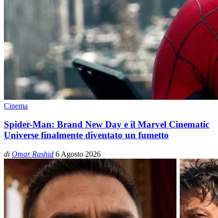
Cinema
Spider-Man: Brand New Day e il Marvel Cinematic
Universe finalmente diventato un fumetto
di
Omar Rashid
6 Agosto 2026