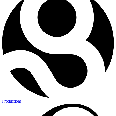
Productions