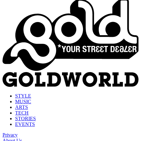
STYLE
MUSIC
ARTS
TECH
STORIES
EVENTS
Privacy
About Us