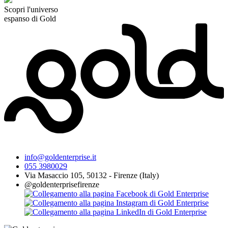
Scopri l'universo
espanso di Gold
info@goldenterprise.it
055 3980029
Via Masaccio 105, 50132 - Firenze (Italy)
@goldenterprisefirenze