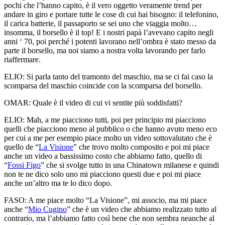
pochi che l’hanno capito, è il vero oggetto veramente trend per
andare in giro e portare tutte le cose di cui hai bisogno: il telefonino,
il carica batterie, il passaporto se sei uno che viaggia molto…
insomma, il borsello è il top! E i nostri papà l’avevano capito negli
anni ‘ 70, poi perché i potenti lavorano nell’ombra è stato messo da
parte il borsello, ma noi siamo a nostra volta lavorando per farlo
riaffermare.
ELIO:
Si parla tanto del tramonto del maschio, ma se ci fai caso la
scomparsa del maschio coincide con la scomparsa del borsello.
OMAR:
Quale è il video di cui vi sentite più soddisfatti?
ELIO:
Mah, a me piacciono tutti, poi per principio mi piacciono
quelli che piacciono meno al pubblico o che hanno avuto meno eco
per cui a me per esempio piace molto un video sottovalutato che è
quello de “
La Visione
” che trovo molto composito e poi mi piace
anche un video a bassissimo costo che abbiamo fatto, quello di
“
Fossi Figo
” che si svolge tutto in una Chinatown milanese e quindi
non te ne dico solo uno mi piacciono questi due e poi mi piace
anche un’altro ma te lo dico dopo.
FASO:
A me piace molto “La Visione”, mi associo, ma mi piace
anche “
Mio Cugino
” che è un video che abbiamo realizzato tutto al
contrario, ma l’abbiamo fatto così bene che non sembra neanche al