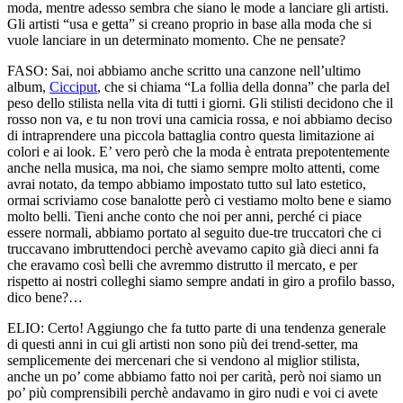
moda, mentre adesso sembra che siano le mode a lanciare gli artisti.
Gli artisti “usa e getta” si creano proprio in base alla moda che si
vuole lanciare in un determinato momento. Che ne pensate?
FASO:
Sai, noi abbiamo anche scritto una canzone nell’ultimo
album,
Cicciput
, che si chiama “La follia della donna” che parla del
peso dello stilista nella vita di tutti i giorni. Gli stilisti decidono che il
rosso non va, e tu non trovi una camicia rossa, e noi abbiamo deciso
di intraprendere una piccola battaglia contro questa limitazione ai
colori e ai look. E’ vero però che la moda è entrata prepotentemente
anche nella musica, ma noi, che siamo sempre molto attenti, come
avrai notato, da tempo abbiamo impostato tutto sul lato estetico,
ormai scriviamo cose banalotte però ci vestiamo molto bene e siamo
molto belli. Tieni anche conto che noi per anni, perché ci piace
essere normali, abbiamo portato al seguito due-tre truccatori che ci
truccavano imbruttendoci perchè avevamo capito già dieci anni fa
che eravamo così belli che avremmo distrutto il mercato, e per
rispetto ai nostri colleghi siamo sempre andati in giro a profilo basso,
dico bene?…
ELIO:
Certo! Aggiungo che fa tutto parte di una tendenza generale
di questi anni in cui gli artisti non sono più dei trend-setter, ma
semplicemente dei mercenari che si vendono al miglior stilista,
anche un po’ come abbiamo fatto noi per carità, però noi siamo un
po’ più comprensibili perchè andavamo in giro nudi e voi ci avete