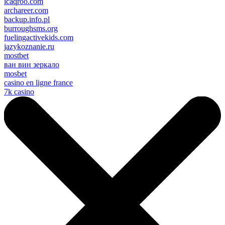
icaqroo.com
archareer.com
backup.info.pl
burroughsms.org
fuelingactivekids.com
jazykoznanie.ru
mostbet
ван вин зеркало
mosbet
casino en ligne france
7k casino