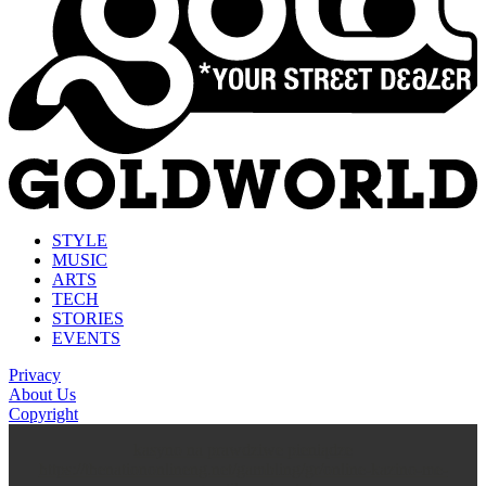
STYLE
MUSIC
ARTS
TECH
STORIES
EVENTS
Privacy
About Us
Copyright
kasyno na prawdziwe pieniądze
https://thenationonlineng.net/gambling/gr/online-kazino-me-