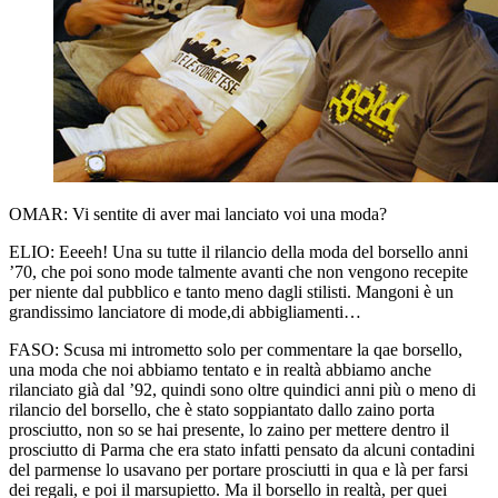
OMAR:
Vi sentite di aver mai lanciato voi una moda?
ELIO:
Eeeeh! Una su tutte il rilancio della moda del borsello anni
’70, che poi sono mode talmente avanti che non vengono recepite
per niente dal pubblico e tanto meno dagli stilisti. Mangoni è un
grandissimo lanciatore di mode,di abbigliamenti…
FASO:
Scusa mi intrometto solo per commentare la qae borsello,
una moda che noi abbiamo tentato e in realtà abbiamo anche
rilanciato già dal ’92, quindi sono oltre quindici anni più o meno di
rilancio del borsello, che è stato soppiantato dallo zaino porta
prosciutto, non so se hai presente, lo zaino per mettere dentro il
prosciutto di Parma che era stato infatti pensato da alcuni contadini
del parmense lo usavano per portare prosciutti in qua e là per farsi
dei regali, e poi il marsupietto. Ma il borsello in realtà, per quei