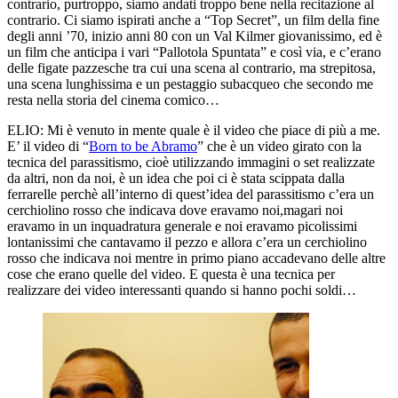
contrario, purtroppo, siamo andati troppo bene nella recitazione al
contrario. Ci siamo ispirati anche a “Top Secret”, un film della fine
degli anni ’70, inizio anni 80 con un Val Kilmer giovanissimo, ed è
un film che anticipa i vari “Pallotola Spuntata” e così via, e c’erano
delle figate pazzesche tra cui una scena al contrario, ma strepitosa,
una scena lunghissima e un pestaggio subacqueo che secondo me
resta nella storia del cinema comico…
ELIO:
Mi è venuto in mente quale è il video che piace di più a me.
E’ il video di “
Born to be Abramo
” che è un video girato con la
tecnica del parassitismo, cioè utilizzando immagini o set realizzate
da altri, non da noi, è un idea che poi ci è stata scippata dalla
ferrarelle perchè all’interno di quest’idea del parassitismo c’era un
cerchiolino rosso che indicava dove eravamo noi,magari noi
eravamo in un inquadratura generale e noi eravamo picolissimi
lontanissimi che cantavamo il pezzo e allora c’era un cerchiolino
rosso che indicava noi mentre in primo piano accadevano delle altre
cose che erano quelle del video. E questa è una tecnica per
realizzare dei video interessanti quando si hanno pochi soldi…