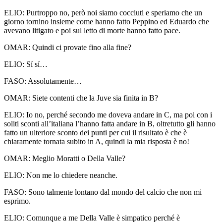
ELIO:
Purtroppo no, però noi siamo cocciuti e speriamo che un
giorno tornino insieme come hanno fatto Peppino ed Eduardo che
avevano litigato e poi sul letto di morte hanno fatto pace.
OMAR:
Quindi ci provate fino alla fine?
ELIO:
Sí sí…
FASO:
Assolutamente…
OMAR:
Siete contenti che la Juve sia finita in B?
ELIO:
Io no, perché secondo me doveva andare in C, ma poi con i
soliti sconti all’italiana l’hanno fatta andare in B, oltretutto gli hanno
fatto un ulteriore sconto dei punti per cui il risultato è che è
chiaramente tornata subito in A, quindi la mia risposta è no!
OMAR:
Meglio Moratti o Della Valle?
ELIO:
Non me lo chiedere neanche.
FASO:
Sono talmente lontano dal mondo del calcio che non mi
esprimo.
ELIO:
Comunque a me Della Valle è simpatico perché è