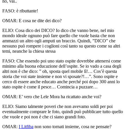
no, vai..
FASO:
è ributtante!
OMAR:
E cosa ne dite dei dico?
ELIO:
Cosa dico dei DICO? Io dico che vanno bene, nel mio
mondo ideale ognuno può fare quello che vuole basta che non
ammazzi un altro ogli amputi un braccio. Quindi, ”DICO” che
nessuno può rompere i coglioni così tanto su questo come su altri
temi, neanche la chiesa stessa
FASO:
Che essendo poi uno stato ospite dovrebbe attenersi come
minimo alla buona educazione dell’ospite. Se io vado a casa degli
altri non è che dico: ” oh, sposta quel mobile lì!… Cos’è questa
storia che voi state insieme e non vi sposate?!…”. Sono ospite e
cerco di essere anche educato anche perché poi dopo 300 anni lo
stato ospite è come il pesce… Comincia a puzzare…
OMAR:
E’ vero che Lele Mora ha ricattato anche voi?
ELIO:
Siamo talmente poveri che non avevamo soldi per poi
eventualmente comprare le foto, quindi può pubblicare tutto quello
che vuole e poi non è che ci siano grandi foto.
OMAR:
I Litfiba
non sono tornati insieme, cosa ne pensate?