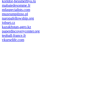
koridor-bessmertiya.ru
mabaiedesomme.fr
mfaspecialists.com
muzeumpilzno.pl
naropafellowship.org
jobset.cz
kazakhstan-agro.kz
paperdiscoverycenter.org
teqball-france.fr
vkurselife.com