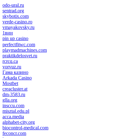
odo-ural.ru
sentrad.org
skybotix.com
verde-casino.ro
vmayakovsky.ru
1вин
pin up casino
пин ап
1win
perfectfitwc.com
playmadmachines.com
praktikdelosvet.ru
rcrcq.ca
vorvuz.ru
Гама казино
Arkada Casino
Mostbet
creacluster.at
dm-3583.ru
glla.org
insccu.com
misztal.edu.pl
acca.media
alphabet-city.org
biocontrol-medical.com
feconcr.com