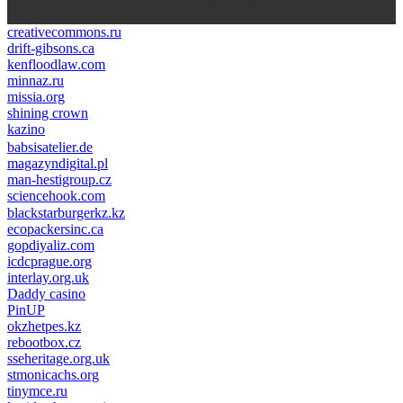
pragmatika-xrimata/
creativecommons.ru
drift-gibsons.ca
kenfloodlaw.com
minnaz.ru
missia.org
shining crown
kazino
casino lemon
pinco giriş
babsisatelier.de
magazyndigital.pl
man-hestigroup.cz
sciencehook.com
олимп казино
blackstarburgerkz.kz
ecopackersinc.ca
gopdiyaliz.com
icdcprague.org
interlay.org.uk
Daddy casino
PinUP
okzhetpes.kz
rebootbox.cz
sseheritage.org.uk
stmonicachs.org
tinymce.ru