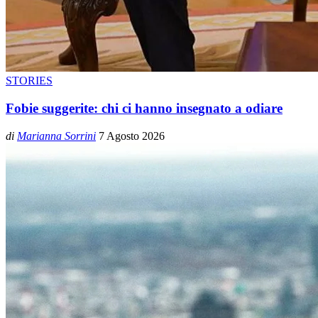
STORIES
Fobie suggerite: chi ci hanno insegnato a odiare
di
Marianna Sorrini
7 Agosto 2026