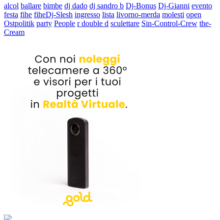
alcol
ballare
bimbe
dj dado
dj sandro b
Dj-Bonus
Dj-Gianni
evento
festa
fihe
fiheDj-Slesh
ingresso
lista
livorno-merda
molesti
open
Ostpolitik
party
People
r double d
sculettare
Sin-Control-Crew
the-
Cream