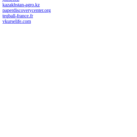
kazakhstan-agro.kz
paperdiscoverycenter.org
teqball-france.fr
vkurselife.com