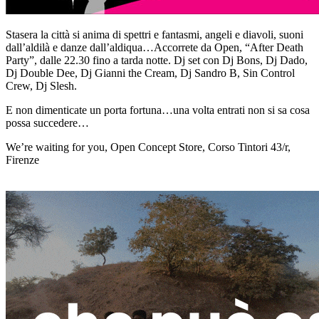
Stasera la città si anima di spettri e fantasmi, angeli e diavoli, suoni
dall’aldilà e danze dall’aldiqua…Accorrete da Open, “After Death
Party”, dalle 22.30 fino a tarda notte. Dj set con Dj Bons, Dj Dado,
Dj Double Dee, Dj Gianni the Cream, Dj Sandro B, Sin Control
Crew, Dj Slesh.
E non dimenticate un porta fortuna…una volta entrati non si sa cosa
possa succedere…
We’re waiting for you, Open Concept Store, Corso Tintori 43/r,
Firenze