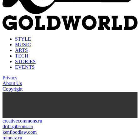
STYLE
MUSIC
ARTS
TECH
STORIES
EVENTS
Privacy
About Us
Copyright
kasyno na prawdziwe pieniądze
https://thenationonlineng.net/gambling/gr/online-kazino-me-
pragmatika-xrimata/
creativecommons.ru
drift-gibsons.ca
kenfloodlaw.com
minnaz.ru