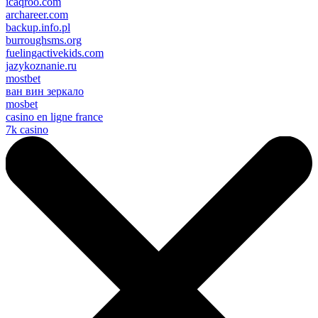
icaqroo.com
archareer.com
backup.info.pl
burroughsms.org
fuelingactivekids.com
jazykoznanie.ru
mostbet
ван вин зеркало
mosbet
casino en ligne france
7k casino