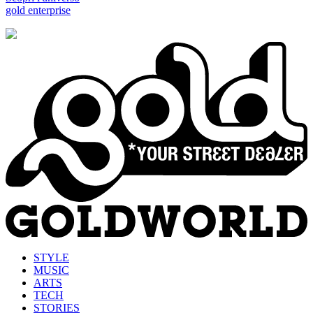
gold enterprise
STYLE
MUSIC
ARTS
TECH
STORIES