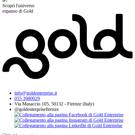
Scopri l'universo
espanso di Gold
info@goldenterprise.it
055 3980029
Via Masaccio 105, 50132 - Firenze (Italy)
@goldenterprisefirenze