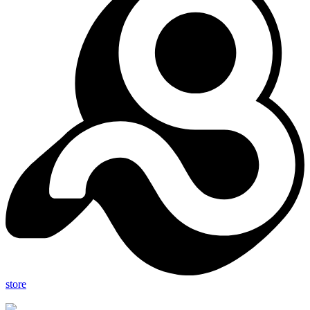
store