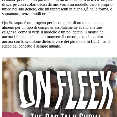
di scarpe con i colori decisi da me, vorrò un modello vero e proprio
unico nel suo genere, che mi rappresenti in pieno già nella forma, e
soprattutto, senza inutili orpelli.
Quello sopra è un progetto per il computer di un mio amico o
almeno per un tipo di computer assolutamente adatto alle sue
esigenze. come si vede il modello è un po’ datato, il mouse ha
ancora i fili e la pallina per muovere il cursore, e quel monitor…
ancora con lo scatolone dietro invece dei più moderni LCD, ma il
succo del concetto è sempre attuale.