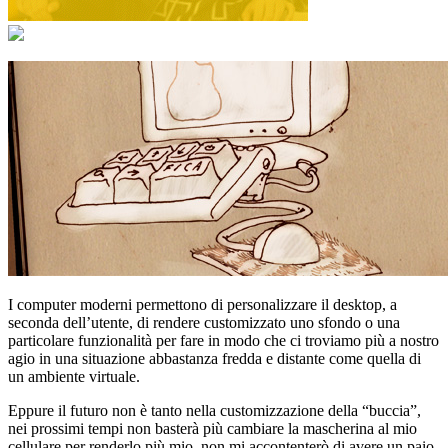
I computer moderni permettono di personalizzare il desktop, a
seconda dell’utente, di rendere customizzato uno sfondo o una
particolare funzionalità per fare in modo che ci troviamo più a nostro
agio in una situazione abbastanza fredda e distante come quella di
un ambiente virtuale.
Eppure il futuro non è tanto nella customizzazione della “buccia”,
nei prossimi tempi non basterà più cambiare la mascherina al mio
cellulare per renderlo più mio, non mi accontenterò di avere un paio