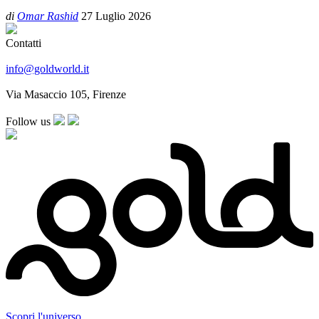
di
Omar Rashid
27 Luglio 2026
Contatti
info@goldworld.it
Via Masaccio 105, Firenze
Follow us
Scopri l'universo