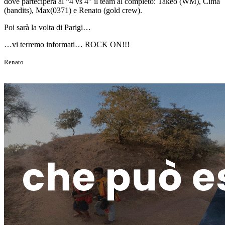
dove parteciperà al “4 vs 4” il team al completo: Takeo (WM), Cima
(bandits), Max(0371) e Renato (gold crew).
Poi sarà la volta di Parigi…
…vi terremo informati… ROCK ON!!!
Renato