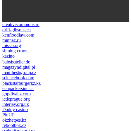
kasyno na prawdziwe pieniądze
https://thenationonlineng.net/gambling/gr/online-kazino-me-
pragmatika-xrimata/
creativecommons.ru
drift-gibsons.ca
kenfloodlaw.com
minnaz.ru
missia.org
shining crown
kazino
casino lemon
pinco giriş
babsisatelier.de
magazyndigital.pl
man-hestigroup.cz
sciencehook.com
олимп казино
blackstarburgerkz.kz
ecopackersinc.ca
gopdiyaliz.com
icdcprague.org
interlay.org.uk
Daddy casino
PinUP
okzhetpes.kz
rebootbox.cz
sseheritage.org.uk