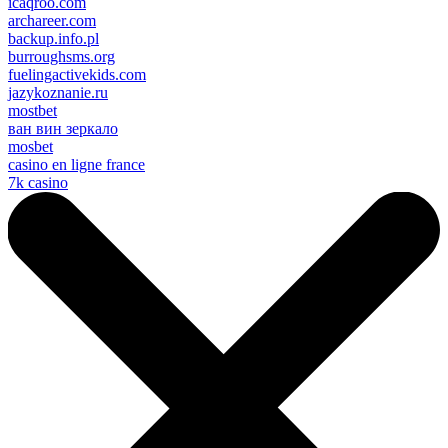
icaqroo.com
archareer.com
backup.info.pl
burroughsms.org
fuelingactivekids.com
jazykoznanie.ru
mostbet
ван вин зеркало
mosbet
casino en ligne france
7k casino