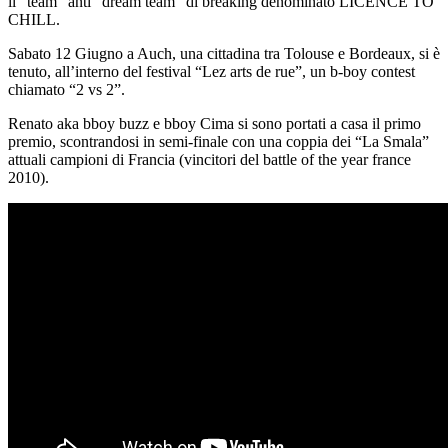
il “team” anti “dream team” di breaking denominato LICENCE TO
CHILL.
Sabato 12 Giugno a Auch, una cittadina tra Tolouse e Bordeaux, si è
tenuto, all’interno del festival “Lez arts de rue”, un b-boy contest
chiamato “2 vs 2”.
Renato aka bboy buzz e bboy Cima si sono portati a casa il primo
premio, scontrandosi in semi-finale con una coppia dei “La Smala”
attuali campioni di Francia (vincitori del battle of the year france
2010).