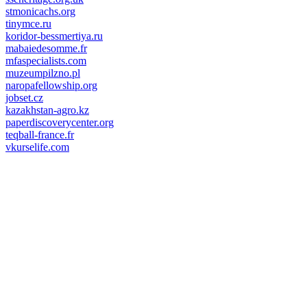
stmonicachs.org
tinymce.ru
koridor-bessmertiya.ru
mabaiedesomme.fr
mfaspecialists.com
muzeumpilzno.pl
naropafellowship.org
jobset.cz
kazakhstan-agro.kz
paperdiscoverycenter.org
teqball-france.fr
vkurselife.com