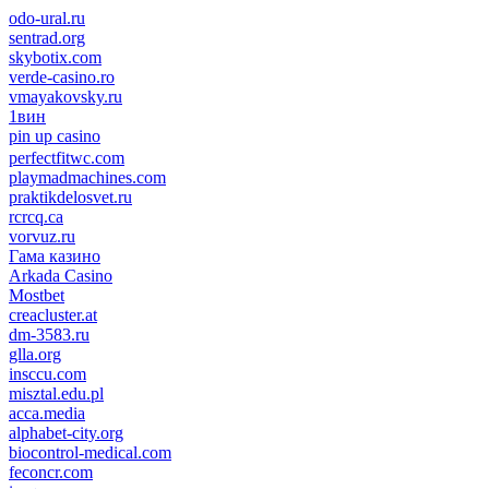
odo-ural.ru
sentrad.org
skybotix.com
verde-casino.ro
vmayakovsky.ru
1вин
pin up casino
пин ап
1win
perfectfitwc.com
playmadmachines.com
praktikdelosvet.ru
rcrcq.ca
vorvuz.ru
Гама казино
Arkada Casino
Mostbet
creacluster.at
dm-3583.ru
glla.org
insccu.com
misztal.edu.pl
acca.media
alphabet-city.org
biocontrol-medical.com
feconcr.com