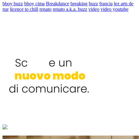
bboy buzz
bboy cima
Breakdance
breaking
buzz
francia
lez arts de
rue
licence to chill
renato
renato a.k.a. buzz
video
video youtube