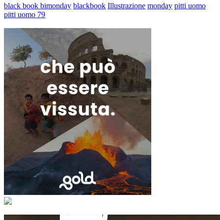
black book bimonday
blackbook
Illustrazione
monday
pitti uomo
pitti uomo 79