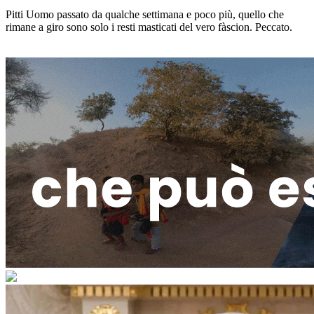
Pitti Uomo passato da qualche settimana e poco più, quello che
rimane a giro sono solo i resti masticati del vero fàscion. Peccato.