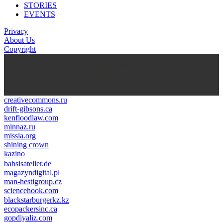
STORIES
EVENTS
Privacy
About Us
Copyright
kasyno na prawdziwe pieniądze
https://thenationonlineng.net/gambling/gr/online-kazino-me-
pragmatika-xrimata/
creativecommons.ru
drift-gibsons.ca
kenfloodlaw.com
minnaz.ru
missia.org
shining crown
kazino
casino lemon
pinco giriş
babsisatelier.de
magazyndigital.pl
man-hestigroup.cz
sciencehook.com
олимп казино
blackstarburgerkz.kz
ecopackersinc.ca
gopdiyaliz.com