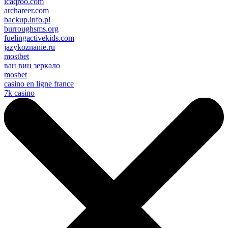
icaqroo.com
archareer.com
backup.info.pl
burroughsms.org
fuelingactivekids.com
jazykoznanie.ru
mostbet
ван вин зеркало
mosbet
casino en ligne france
7k casino