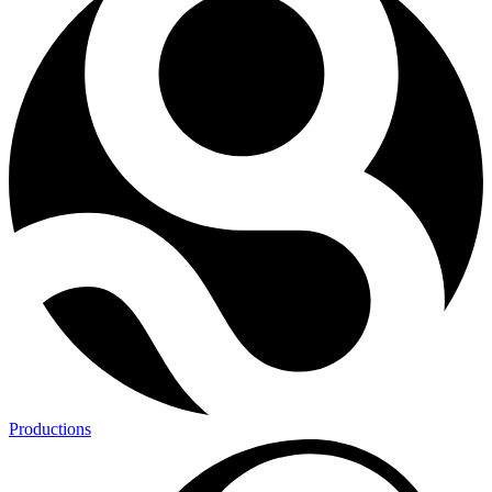
Productions