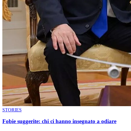
STORIES
Fobie suggerite: chi ci hanno insegnato a odiare