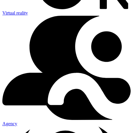
Virtual reality
Agency