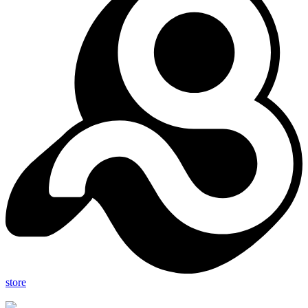
store