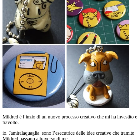
Mildred è l’inzio di un nuovo processo creativo che mi ha investito e
travolto.
io, Jamiralaquaglia, sono l’esecutrice delle idee creative che tramite
Mildred passano attraverso di me.