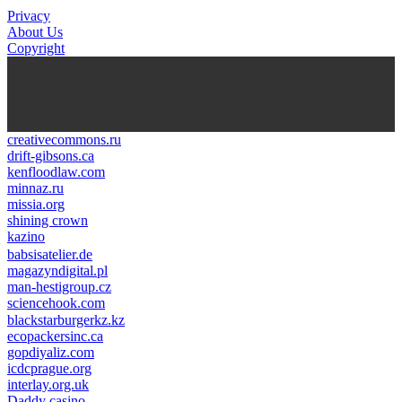
Privacy
About Us
Copyright
kasyno na prawdziwe pieniądze
https://thenationonlineng.net/gambling/gr/online-kazino-me-
pragmatika-xrimata/
creativecommons.ru
drift-gibsons.ca
kenfloodlaw.com
minnaz.ru
missia.org
shining crown
kazino
casino lemon
pinco giriş
babsisatelier.de
magazyndigital.pl
man-hestigroup.cz
sciencehook.com
олимп казино
blackstarburgerkz.kz
ecopackersinc.ca
gopdiyaliz.com
icdcprague.org
interlay.org.uk
Daddy casino