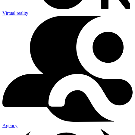
Virtual reality
Agency