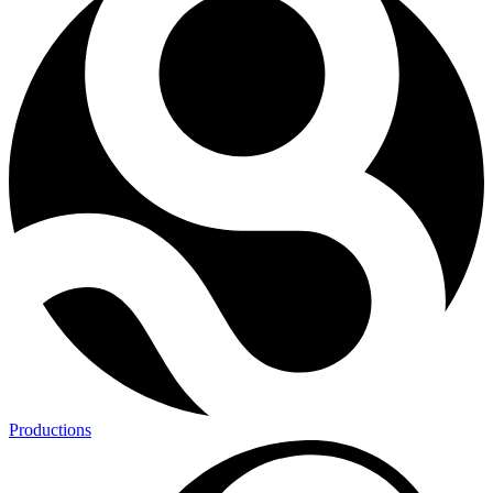
Productions