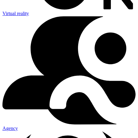
Virtual reality
Agency