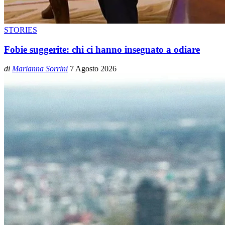
STORIES
Fobie suggerite: chi ci hanno insegnato a odiare
di
Marianna Sorrini
7 Agosto 2026