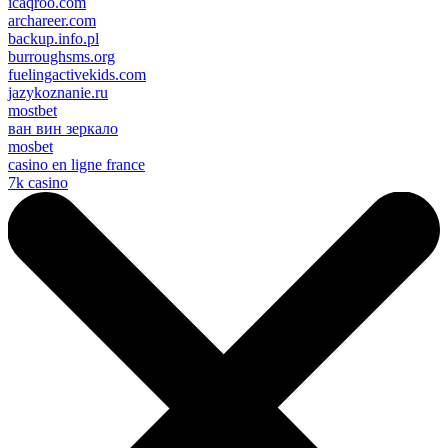
icaqroo.com
archareer.com
backup.info.pl
burroughsms.org
fuelingactivekids.com
jazykoznanie.ru
mostbet
ван вин зеркало
mosbet
casino en ligne france
7k casino