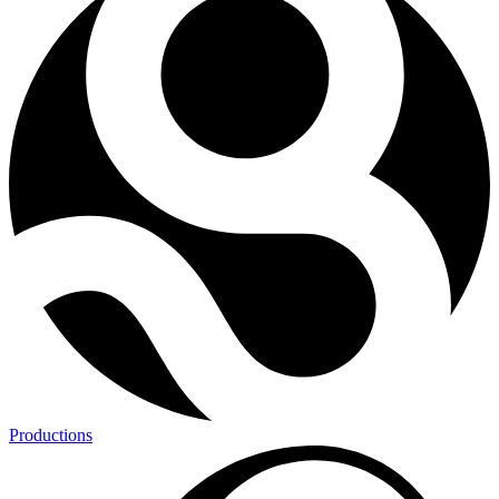
Productions