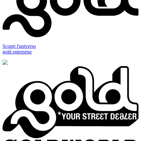
Scopri l'universo
gold enterprise