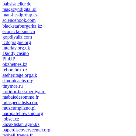
casino lemon
pinco giriş
babsisatelier.de
magazyndigital.pl
man-hestigroup.cz
sciencehook.com
олимп казино
blackstarburgerkz.kz
ecopackersinc.ca
gopdiyaliz.com
icdcprague.org
interlay.org.uk
Daddy casino
PinUP
okzhetpes.kz
rebootbox.cz
sseheritage.org.uk
stmonicachs.org
tinymce.ru
koridor-bessmertiya.ru
mabaiedesomme.fr
mfaspecialists.com
muzeumpilzno.pl
naropafellowship.org
jobset.cz
kazakhstan-agro.kz
paperdiscoverycenter.org
teqball-france.fr