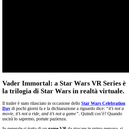
Vader Immortal: a Star Wars VR Series è
la trilogia di Star Wars in realtà virtuale.
Il trailer è stato rilasciato in occasione dello
Star Wars Celebration
Day
di pochi giorni fa e la dichiarazione a riguardo dice:
“it’s not a
movie, it’s not a ride, and it’s not a game”
. Quindi cos’è? Quando
uscirà lo sapremo, portate pazienza.
In generale si tratta di un
game VR
da giocare in prima persona, si