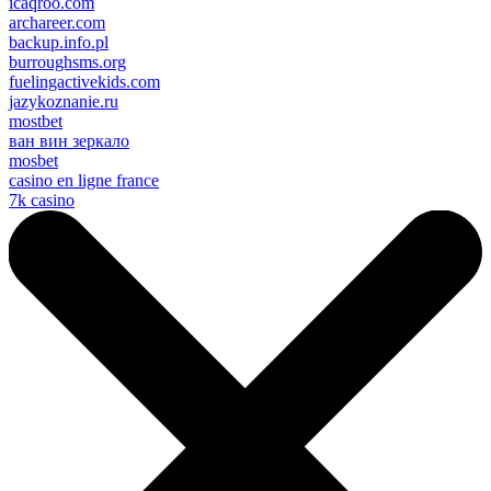
icaqroo.com
archareer.com
backup.info.pl
burroughsms.org
fuelingactivekids.com
jazykoznanie.ru
mostbet
ван вин зеркало
mosbet
casino en ligne france
7k casino