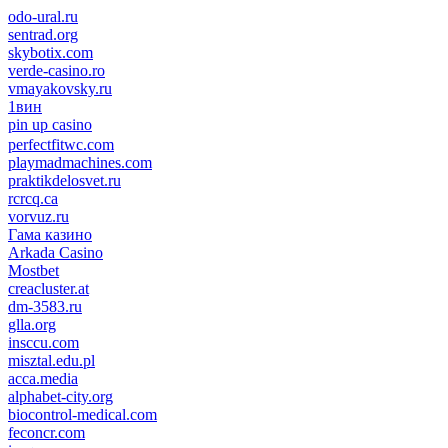
odo-ural.ru
sentrad.org
skybotix.com
verde-casino.ro
vmayakovsky.ru
1вин
pin up casino
пин ап
1win
perfectfitwc.com
playmadmachines.com
praktikdelosvet.ru
rcrcq.ca
vorvuz.ru
Гама казино
Arkada Casino
Mostbet
creacluster.at
dm-3583.ru
glla.org
insccu.com
misztal.edu.pl
acca.media
alphabet-city.org
biocontrol-medical.com
feconcr.com