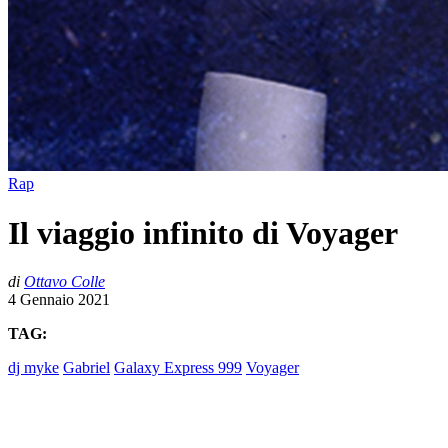
Rap
Il viaggio infinito di Voyager
di
Ottavo Colle
4 Gennaio 2021
TAG:
dj myke
Gabriel
Galaxy Express 999
Voyager