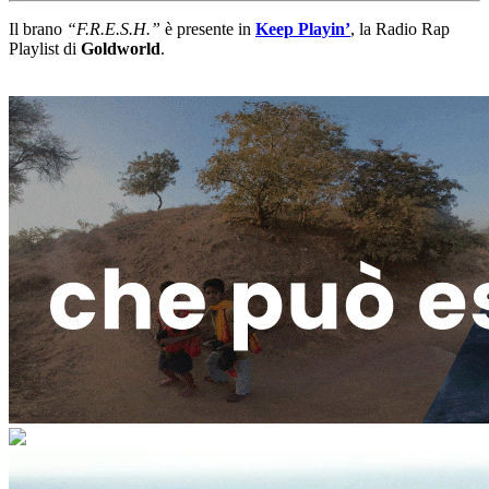
Il brano
“
F.R.E.S.H.
”
è presente in
Keep Playin’
, la Radio Rap
Playlist di
Goldworld
.