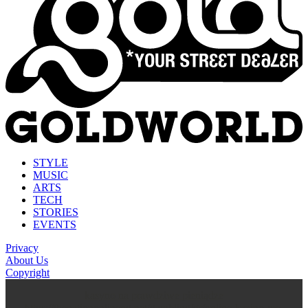
STYLE
MUSIC
ARTS
TECH
STORIES
EVENTS
Privacy
About Us
Copyright
kasyno na prawdziwe pieniądze
https://thenationonlineng.net/gambling/gr/online-kazino-me-