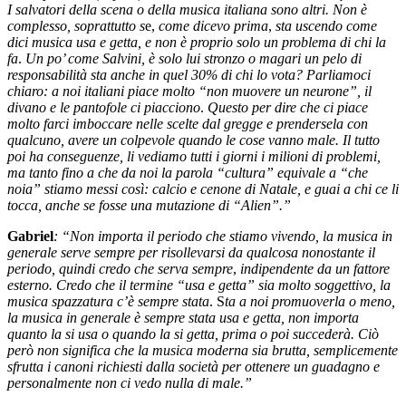
I salvatori della scena o della musica italiana sono altri. Non è
complesso, soprattutto s
e,
come dicevo prima
,
sta uscendo come
dici musica usa e getta, e non è proprio solo un problema di chi la
fa
.
Un po’ come Salvini, è solo lui stronzo o magari un pelo di
responsabilità sta anche in quel 30% di chi lo vota? Parliamoci
chiaro: a noi italiani piace molto “non muovere un neurone”, il
divano e le pantofole ci piacciono
.
Questo per dire che ci piace
molto farci imboccare nelle scelte dal gregge e prendersela con
qualcuno, avere un colpevole quando le cose vanno male. Il tutto
poi ha conseguenze, li vediamo tutti i giorni i milioni di problemi,
ma tanto fino a che da noi la parola “cultura” equivale a “che
noia” stiamo messi così: calcio e cenone di Natale, e guai a chi ce li
tocca, anche se fosse una mutazione di “Alien”.”
Gabriel
: “Non importa il periodo che stiamo vivendo, la musica in
generale serve sempre per risollevarsi da qualcosa nonostante il
periodo, quindi credo che serva sempre
,
indipendente da un fattore
esterno. Credo che il termine “usa e getta” sia molto soggettivo, la
musica spazzatura c’è sempre stata
.
S
ta a noi promuoverla o meno,
la musica in generale è sempre stata usa e getta, non importa
quanto la si usa o quando la si getta, prima o poi succederà. Ciò
però non significa che la musica moderna sia brutta, semplicemente
sfrutta i canoni richiesti dalla società per ottenere un guadagno e
personalmente non ci vedo nulla di male.”