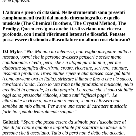
se le apprezza.”
L’album è pieno di citazioni
. N
elle strumentali
sono presenti
campionamenti tratti dal mondo cinematografico e quello
musicale (The Chemical Brothers, The Crystal Method, The
Prodigy, Queen ecc. )
;
ma anche i testi svelano una ricerca
profonda, con i molti riferimenti letterari e filosofici. Pensate
possa essere di stimolo all’ascoltatore un album così elaborato?
DJ Myke
:
“No. Ma non mi interessa, non voglio insegnare nulla a
nessuno, vorrei che le persone avessero pensieri e scelte meno
condizionate. Credo, però, che sia utopia pura la mia, per me
elaborare significa divertirmi, creare, ricercare, scrivere, suonare,
insomma produrre. Trovo inutile ripetere alla nausea cose già fatte
(come avviene ora in Italia), strizzare il limone fino a che c’è succo,
cavalcare l’onda. Ecco io ‘sta roba nella produzione musicale, nella
creatività in generale, la odio proprio. Le regole che si sono stabilite
oggi sono pressoché ridicole, siamo tutti
“
official page
“
. Le
citazioni e la ricerca, piacciano o meno, se non ci fossero non
sarebbe un mio album
.
Per avere una sorta di carattere musicale
forte ho sputato letteralmente sangue.”
Gabriel
: “Spero che possa essere da stimolo per l’ascoltatore al
fine di far capire quanto è importante far scaturire un ideale alle
persone che ti ascoltano
.
Tutto ciò però non è detto che accada,