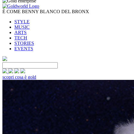
È COME BENNY BLANCO DEL BRONX
STYLE
MUSIC
ARTS
TECH
STORIES
EVENTS
scopri cosa è gold