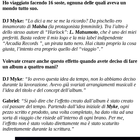
Ho viaggiato facendo 16 soste, ognuna delle quali aveva un
mondo tutto suo.
DJ Myke:
“Lo dici a me se me la ricordo? Da pischello ero
innamorato di
Maisha
(la protagonista femminile). Tra l’altro è
dello stesso autore di “Harlock”
:
L. Matsumoto
, che è uno dei miei
preferiti. Basta vedere il mio logo e la mia label indipendente
“Arcadia Records ”, un pirata tutto nero. Hai citato proprio la cosa
giusta, l’intento era proprio quello del “viaggio”.”
Volevate creare anche questo effetto quando avete deciso di fare
un album a quattro mani?
DJ Myke
: “Io avevo questa idea da tempo, non lo abbiamo deciso
durante la lavorazione. Avevo già svariati arrangiamenti musicali e
l’idea del titolo e del concept dell’album.”
Gabriel
: “Si può dire che l’effetto creato dall’album è stato creato
col passare del tempo. Partendo dall’idea iniziale di
Myke
, ogni
pezzo scritto e prodotto, una volta completato, ha dato vita ad una
sorta di viaggio che risiede all’interno di ogni brano. Per me,
l’effetto non è stato voluto direttamente ma è stato scaturito
indirettamente durante la scrittura.”