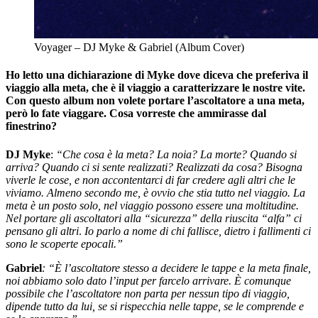
Voyager – DJ Myke & Gabriel (Album Cover)
Ho letto una dichiarazione di Myke dove diceva che preferiva il
viaggio alla meta, che è il viaggio a caratterizzare le nostre vite.
Con questo album non volete portare l’ascoltatore a una meta,
però lo fate viaggare. Cosa vorreste che ammirasse dal
finestrino?
DJ Myke
:
“Che cosa è la meta? La noia? La morte? Quando si
arriva? Quando ci si sente realizzati? Realizzati da cosa? Bisogna
viverle le cose, e non accontentarci di far credere agli altri che le
viviamo. Almeno secondo me, è ovvio che stia tutto nel viaggio. La
meta è un posto solo, nel viaggio possono essere una moltitudine.
Nel portare gli ascoltatori alla “sicurezza” della riuscita “alfa” ci
pensano gli altri
.
Io parlo a nome di chi fallisce, dietro i fallimenti ci
sono le scoperte epocali.”
Gabriel
: “È l’ascoltatore stesso a decidere le tappe e la meta finale,
noi abbiamo solo dato l’input per farcelo arrivare. È comunque
possibile che l’ascoltatore non parta per nessun tipo di viaggio,
dipende tutto da lui, se si rispecchia nelle tappe, se le comprende e