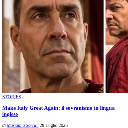
STORIES
Make Italy Great Again: il sovranismo in lingua
inglese
di
Marianna Sorrini
29 Luglio 2026