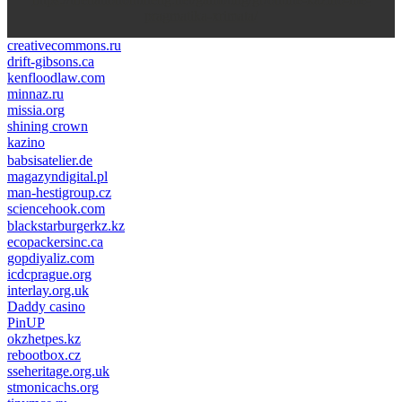
pragmatika-xrimata/
creativecommons.ru
drift-gibsons.ca
kenfloodlaw.com
minnaz.ru
missia.org
shining crown
kazino
casino lemon
pinco giriş
babsisatelier.de
magazyndigital.pl
man-hestigroup.cz
sciencehook.com
олимп казино
blackstarburgerkz.kz
ecopackersinc.ca
gopdiyaliz.com
icdcprague.org
interlay.org.uk
Daddy casino
PinUP
okzhetpes.kz
rebootbox.cz
sseheritage.org.uk
stmonicachs.org