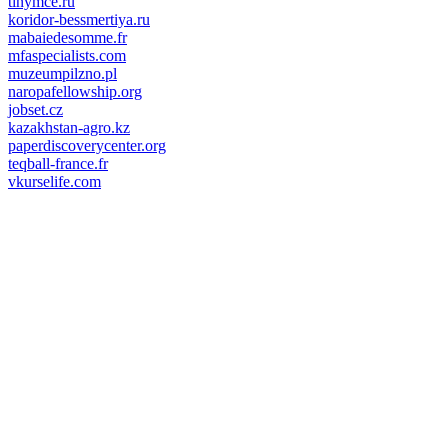
tinymce.ru
koridor-bessmertiya.ru
mabaiedesomme.fr
mfaspecialists.com
muzeumpilzno.pl
naropafellowship.org
jobset.cz
kazakhstan-agro.kz
paperdiscoverycenter.org
teqball-france.fr
vkurselife.com