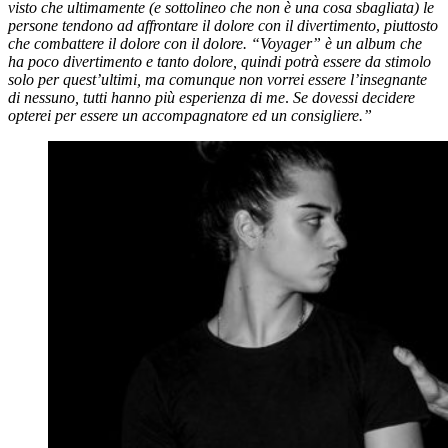
visto che ultimamente (e sottolineo che non è una cosa sbagliata) le
persone tendono ad affrontare il dolore con il divertimento
,
piuttosto
che combattere il dolore con il dolore. “Voyager” è un album che
ha poco divertimento e tanto dolore, quindi potrà essere da stimolo
solo per quest’ultimi, ma comunque non vorrei essere l’insegnante
di nessuno, tutti hanno più esperienza di me
.
Se dovessi decidere
opterei per essere un accompagnatore ed un consigliere.”