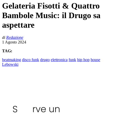
Gelateria Fisotti & Quattro
Bambole Music: il Drugo sa
aspettare
di
Redazione
1 Agosto 2024
TAG:
beatmaking
disco funk
drugo
elettronica
funk
hip hop
house
Lebowski