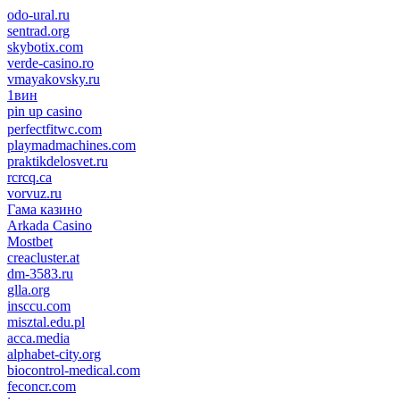
odo-ural.ru
sentrad.org
skybotix.com
verde-casino.ro
vmayakovsky.ru
1вин
pin up casino
пин ап
1win
perfectfitwc.com
playmadmachines.com
praktikdelosvet.ru
rcrcq.ca
vorvuz.ru
Гама казино
Arkada Casino
Mostbet
creacluster.at
dm-3583.ru
glla.org
insccu.com
misztal.edu.pl
acca.media
alphabet-city.org
biocontrol-medical.com
feconcr.com