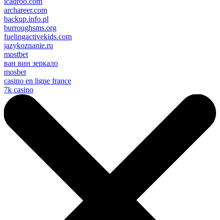
icaqroo.com
archareer.com
backup.info.pl
burroughsms.org
fuelingactivekids.com
jazykoznanie.ru
mostbet
ван вин зеркало
mosbet
casino en ligne france
7k casino