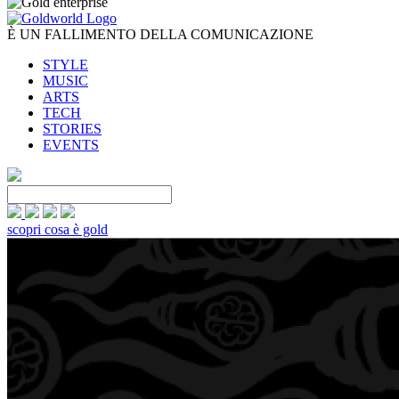
È UN FALLIMENTO DELLA COMUNICAZIONE
STYLE
MUSIC
ARTS
TECH
STORIES
EVENTS
scopri cosa è gold