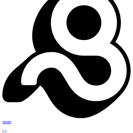
store