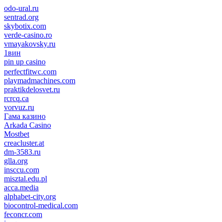
odo-ural.ru
sentrad.org
skybotix.com
verde-casino.ro
vmayakovsky.ru
1вин
pin up casino
пин ап
1win
perfectfitwc.com
playmadmachines.com
praktikdelosvet.ru
rcrcq.ca
vorvuz.ru
Гама казино
Arkada Casino
Mostbet
creacluster.at
dm-3583.ru
glla.org
insccu.com
misztal.edu.pl
acca.media
alphabet-city.org
biocontrol-medical.com
feconcr.com