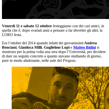
Venerdì 11 e sabato 12 ottobre
festeggiamo con dei cari amici, in
quella che è, dopo svariati anni a pensare a far divertire gli altri, la
LORO festa.
Era l’ottobre del 2014 quando infatti dei giovanissimi
Andrea
Bonciani
,
Gianluca Milli
,
Guglielmo Lupi
e
Matteo Bidini
si
riunirono per la prima volta una sera dopo l’Università, per decidere
di dare un seguito concreto a quanto stavano studiando di giorno,
pure in modo altalenante, nelle aule del
Progeas
.