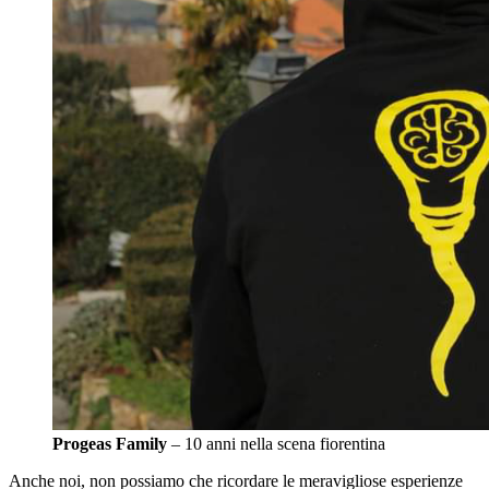
Progeas Family
– 10 anni nella scena fiorentina
Anche noi, non possiamo che ricordare le meravigliose esperienze