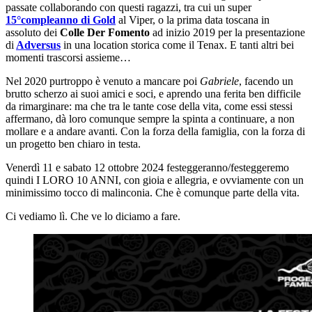
passate collaborando con questi ragazzi, tra cui un super
15°compleanno di Gold
al Viper, o la prima data toscana in
assoluto dei
Colle Der Fomento
ad inizio 2019 per la presentazione
di
Adversus
in una location storica come il Tenax. E tanti altri bei
momenti trascorsi assieme…
Nel 2020 purtroppo è venuto a mancare poi
Gabriele
, facendo un
brutto scherzo ai suoi amici e soci, e aprendo una ferita ben difficile
da rimarginare: ma che tra le tante cose della vita, come essi stessi
affermano, dà loro comunque sempre la spinta a continuare, a non
mollare e a andare avanti. Con la forza della famiglia, con la forza di
un progetto ben chiaro in testa.
Venerdì 11 e sabato 12 ottobre 2024 festeggeranno/festeggeremo
quindi I LORO 10 ANNI, con gioia e allegria, e ovviamente con un
minimissimo tocco di malinconia. Che è comunque parte della vita.
Ci vediamo lì. Che ve lo diciamo a fare.