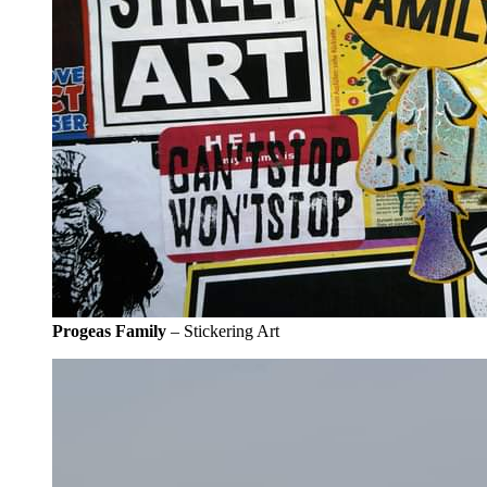
Progeas Family
– Stickering Art