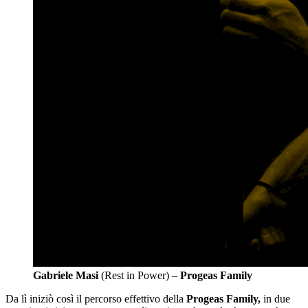
Gabriele Masi
(Rest in Power) –
Progeas Family
Da lì iniziò così il percorso effettivo della
Progeas Family,
in due