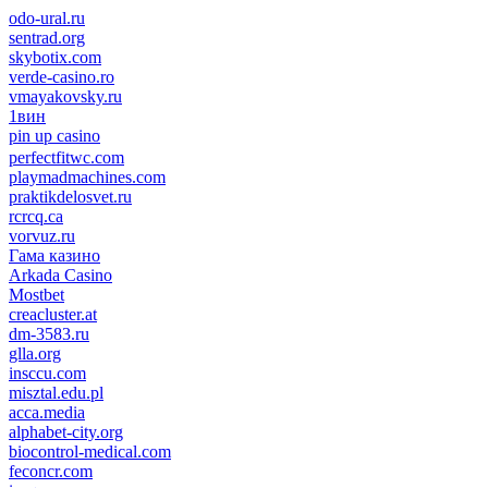
odo-ural.ru
sentrad.org
skybotix.com
verde-casino.ro
vmayakovsky.ru
1вин
pin up casino
пин ап
1win
perfectfitwc.com
playmadmachines.com
praktikdelosvet.ru
rcrcq.ca
vorvuz.ru
Гама казино
Arkada Casino
Mostbet
creacluster.at
dm-3583.ru
glla.org
insccu.com
misztal.edu.pl
acca.media
alphabet-city.org
biocontrol-medical.com
feconcr.com