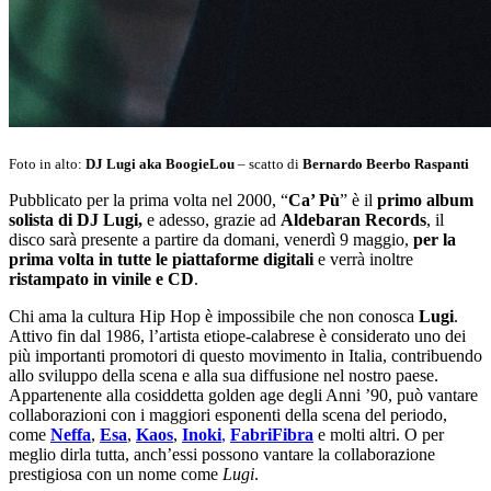
Foto in alto:
DJ Lugi aka BoogieLou
– scatto di
Bernardo Beerbo Raspanti
Pubblicato per la prima volta nel 2000, “
Ca’ Pù
” è il
primo album
solista di DJ Lugi,
e adesso, grazie ad
Aldebaran Records
, il
disco sarà presente a partire da domani, venerdì 9 maggio,
per la
prima volta in tutte le piattaforme digitali
e verrà inoltre
ristampato in vinile e CD
.
Chi ama la cultura Hip Hop è impossibile che non conosca
Lugi
.
Attivo fin dal 1986, l’artista etiope-calabrese è considerato uno dei
più importanti promotori di questo movimento in Italia, contribuendo
allo sviluppo della scena e alla sua diffusione nel nostro paese.
Appartenente alla cosiddetta golden age degli Anni ’90, può vantare
collaborazioni con i maggiori esponenti della scena del periodo,
come
Neffa
,
Esa
,
Kaos
,
Inoki
,
FabriFibra
e molti altri. O per
meglio dirla tutta, anch’essi possono vantare la collaborazione
prestigiosa con un nome come
Lugi
.