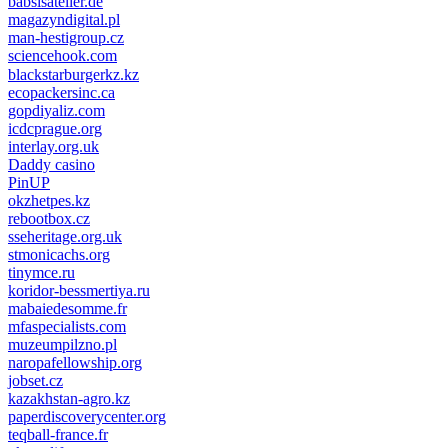
pinco giriş
babsisatelier.de
magazyndigital.pl
man-hestigroup.cz
sciencehook.com
олимп казино
blackstarburgerkz.kz
ecopackersinc.ca
gopdiyaliz.com
icdcprague.org
interlay.org.uk
Daddy casino
PinUP
okzhetpes.kz
rebootbox.cz
sseheritage.org.uk
stmonicachs.org
tinymce.ru
koridor-bessmertiya.ru
mabaiedesomme.fr
mfaspecialists.com
muzeumpilzno.pl
naropafellowship.org
jobset.cz
kazakhstan-agro.kz
paperdiscoverycenter.org
teqball-france.fr