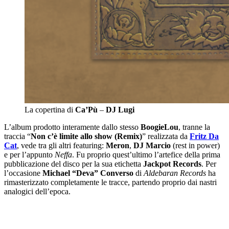
La copertina di
Ca’Pù
–
DJ Lugi
L’album prodotto interamente dallo stesso
BoogieLou
, tranne la
traccia “
Non c’è limite allo show (Remix)
” realizzata da
Fritz Da
Cat
, vede tra gli altri featuring:
Meron
,
DJ Marcio
(rest in power)
e per l’appunto
Neffa
. Fu proprio quest’ultimo l’artefice della prima
pubblicazione del disco per la sua etichetta
Jackpot Records
. Per
l’occasione
Michael “Deva” Converso
di
Aldebaran Records
ha
rimasterizzato completamente le tracce, partendo proprio dai nastri
analogici dell’epoca.