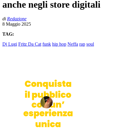
anche negli store digitali
di
Redazione
8 Maggio 2025
TAG:
Dj Lugi
Fritz Da Cat
funk
hip hop
Neffa
rap
soul