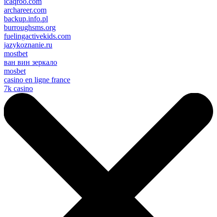
icaqroo.com
archareer.com
backup.info.pl
burroughsms.org
fuelingactivekids.com
jazykoznanie.ru
mostbet
ван вин зеркало
mosbet
casino en ligne france
7k casino