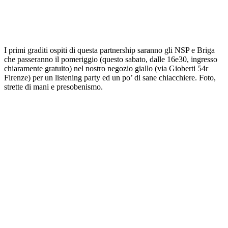
I primi graditi ospiti di questa partnership saranno gli NSP e Briga
che passeranno il pomeriggio (questo sabato, dalle 16e30, ingresso
chiaramente gratuito) nel nostro negozio giallo (via Gioberti 54r
Firenze) per un listening party ed un po’ di sane chiacchiere. Foto,
strette di mani e presobenismo.