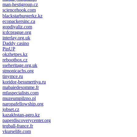
man-hestigroup.cz
sciencehook.com
олимп казино
blackstarburgerkz.kz
ecopackersinc.ca
gopdiyaliz.com
icdcprague.org
interlay.org.uk
Daddy casino
PinUP
okzhetpes.kz
rebootbox.cz
sseheritage.org.uk
stmonicachs.org
tinymce.ru
koridor-bessmertiya.ru
mabaiedesomme.fr
mfaspecialists.com
muzeumpilzno.pl
naropafellowship.org
jobset.cz
kazakhstan-agro.kz
paperdiscoverycenter.org
teqball-france.fr
vkurselife.com