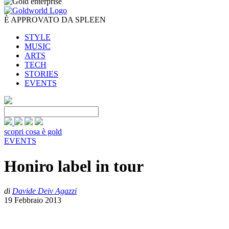
È APPROVATO DA SPLEEN
STYLE
MUSIC
ARTS
TECH
STORIES
EVENTS
scopri cosa è gold
EVENTS
Honiro label in tour
di
Davide Deiv Agazzi
19 Febbraio 2013