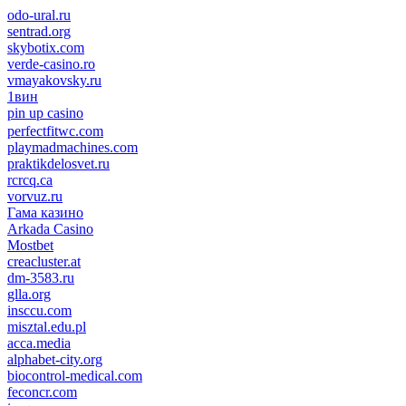
odo-ural.ru
sentrad.org
skybotix.com
verde-casino.ro
vmayakovsky.ru
1вин
pin up casino
пин ап
1win
perfectfitwc.com
playmadmachines.com
praktikdelosvet.ru
rcrcq.ca
vorvuz.ru
Гама казино
Arkada Casino
Mostbet
creacluster.at
dm-3583.ru
glla.org
insccu.com
misztal.edu.pl
acca.media
alphabet-city.org
biocontrol-medical.com
feconcr.com