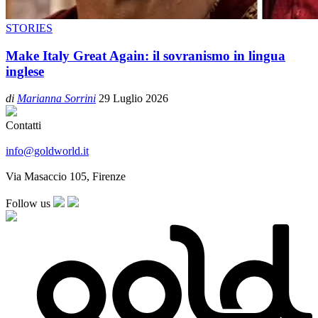
STORIES
Make Italy Great Again: il sovranismo in lingua
inglese
di
Marianna Sorrini
29 Luglio 2026
Contatti
info@goldworld.it
Via Masaccio 105, Firenze
Follow us