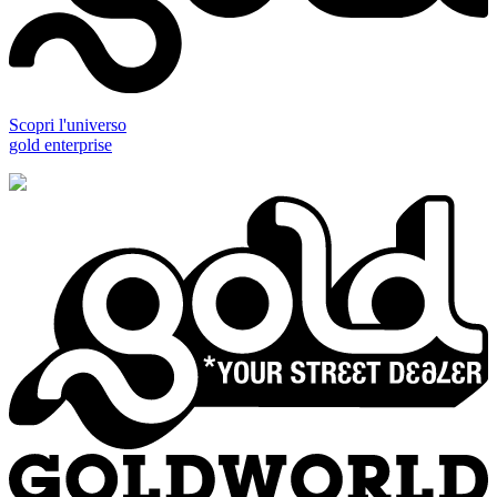
Scopri l'universo
gold enterprise