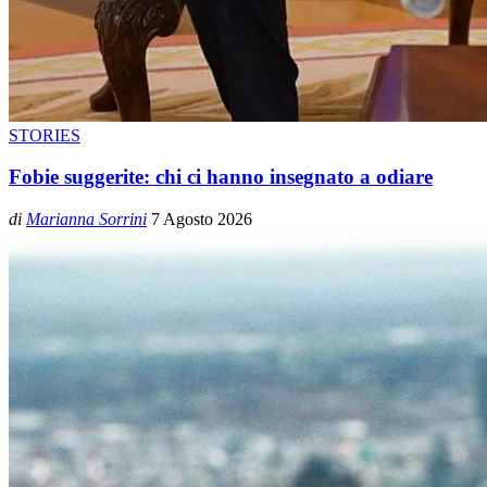
STORIES
Fobie suggerite: chi ci hanno insegnato a odiare
di
Marianna Sorrini
7 Agosto 2026