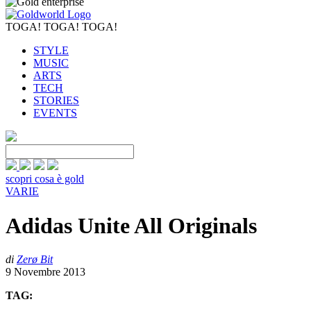
TOGA! TOGA! TOGA!
STYLE
MUSIC
ARTS
TECH
STORIES
EVENTS
scopri cosa è gold
VARIE
Adidas Unite All Originals
di
Zerø Bit
9 Novembre 2013
TAG: