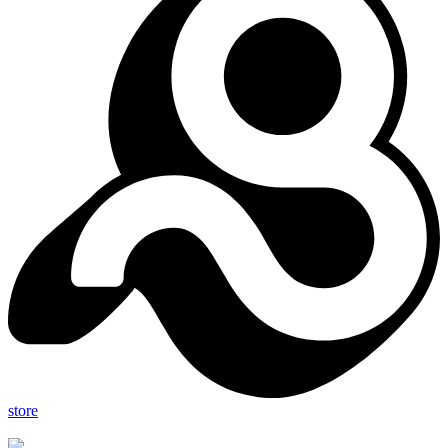
store