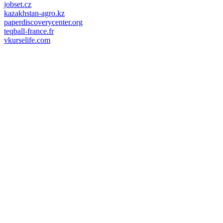
jobset.cz
kazakhstan-agro.kz
paperdiscoverycenter.org
teqball-france.fr
vkurselife.com