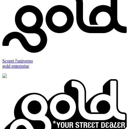
Scopri l'universo
gold enterprise