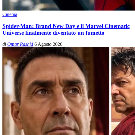
Cinema
Spider-Man: Brand New Day e il Marvel Cinematic
Universe finalmente diventato un fumetto
di
Omar Rashid
6 Agosto 2026