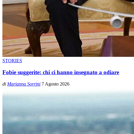
STORIES
Fobie suggerite: chi ci hanno insegnato a odiare
di
Marianna Sorrini
7 Agosto 2026