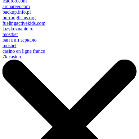
icaqroo.com
archareer.com
backup.info.pl
burroughsms.org
fuelingactivekids.com
jazykoznanie.ru
mostbet
ван вин зеркало
mosbet
casino en ligne france
7k casino