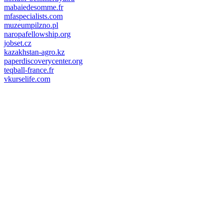
mabaiedesomme.fr
mfaspecialists.com
muzeumpilzno.pl
naropafellowship.org
jobset.cz
kazakhstan-agro.kz
paperdiscoverycenter.org
teqball-france.fr
vkurselife.com