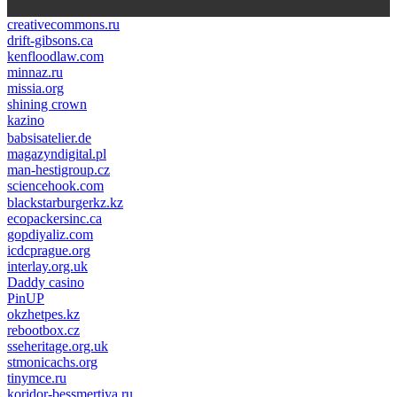
creativecommons.ru
drift-gibsons.ca
kenfloodlaw.com
minnaz.ru
missia.org
shining crown
kazino
casino lemon
pinco giriş
babsisatelier.de
magazyndigital.pl
man-hestigroup.cz
sciencehook.com
олимп казино
blackstarburgerkz.kz
ecopackersinc.ca
gopdiyaliz.com
icdcprague.org
interlay.org.uk
Daddy casino
PinUP
okzhetpes.kz
rebootbox.cz
sseheritage.org.uk
stmonicachs.org
tinymce.ru
koridor-bessmertiya.ru