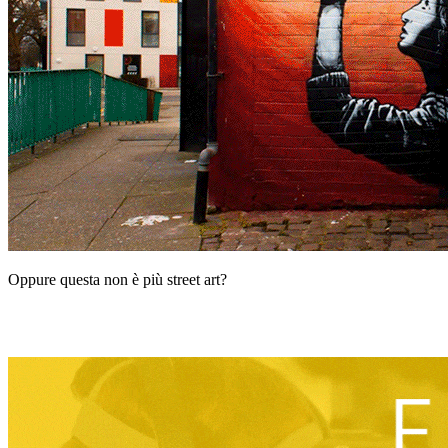
Oppure questa non è più street art?