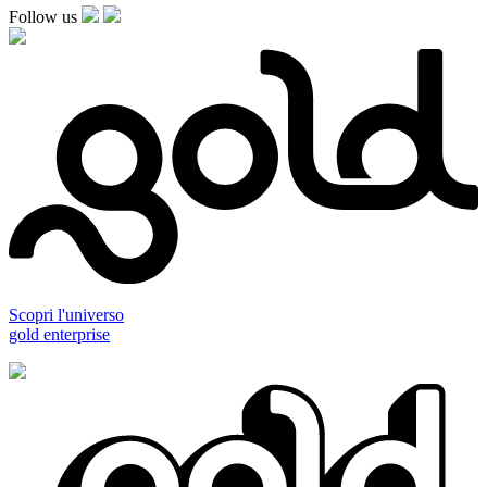
Follow us
Scopri l'universo
gold enterprise