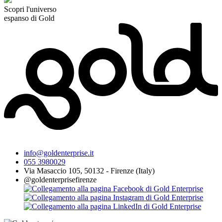
Scopri l'universo
espanso di Gold
info@goldenterprise.it
055 3980029
Via Masaccio 105, 50132 - Firenze (Italy)
@goldenterprisefirenze