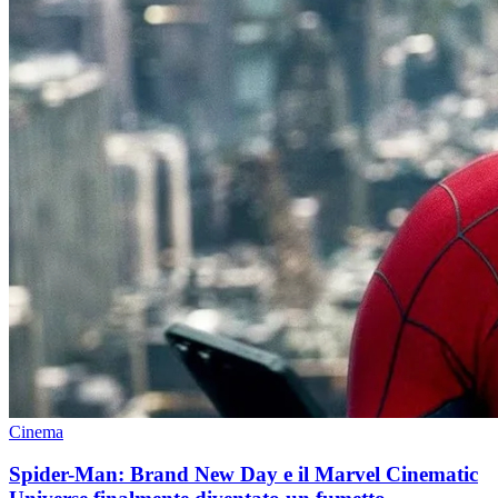
Cinema
Spider-Man: Brand New Day e il Marvel Cinematic