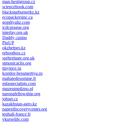
man-hestigroup.cz
sciencehook.com
олимп казино
blackstarburgerkz.kz
ecopackersinc.ca
gopdiyaliz.com
icdcprague.org
interlay.org.uk
Daddy casino
PinUP
okzhetpes.kz
rebootbox.cz
sseheritage.org.uk
stmonicachs.org
tinymce.ru
koridor-bessmertiya.ru
mabaiedesomme.fr
mfaspecialists.com
muzeumpilzno.pl
naropafellowship.org
jobset.cz
kazakhstan-agro.kz
paperdiscoverycenter.org
teqball-france.fr
vkurselife.com