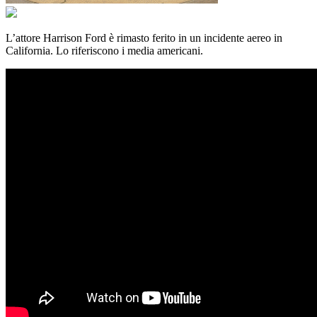
L’attore Harrison Ford è rimasto ferito in un incidente aereo in
California. Lo riferiscono i media americani.