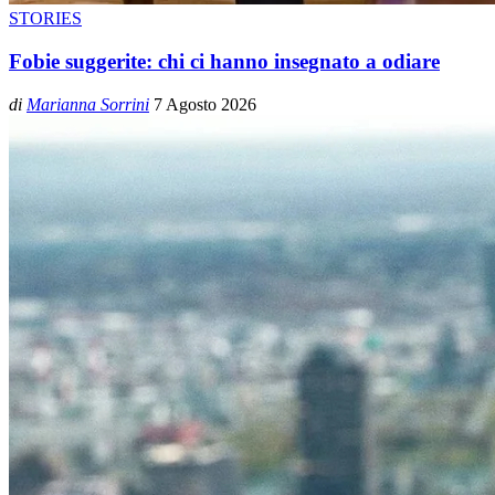
STORIES
Fobie suggerite: chi ci hanno insegnato a odiare
di
Marianna Sorrini
7 Agosto 2026