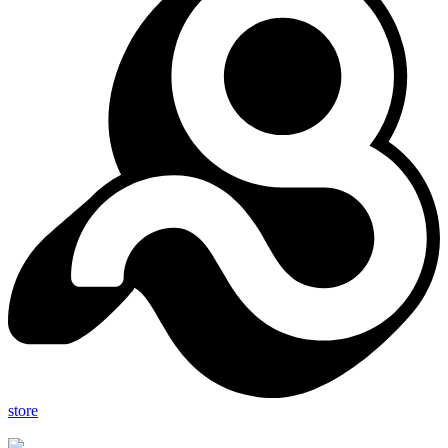
store