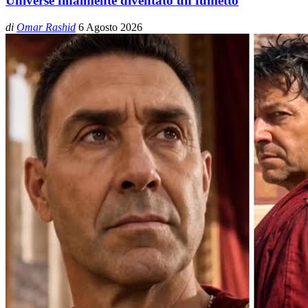
Universe finalmente diventato un fumetto
di
Omar Rashid
6 Agosto 2026