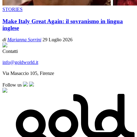
STORIES
Make Italy Great Again: il sovranismo in lingua
inglese
di
Marianna Sorrini
29 Luglio 2026
Contatti
info@goldworld.it
Via Masaccio 105, Firenze
Follow us