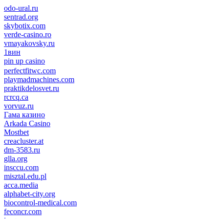
odo-ural.ru
sentrad.org
skybotix.com
verde-casino.ro
vmayakovsky.ru
1вин
pin up casino
пин ап
1win
perfectfitwc.com
playmadmachines.com
praktikdelosvet.ru
rcrcq.ca
vorvuz.ru
Гама казино
Arkada Casino
Mostbet
creacluster.at
dm-3583.ru
glla.org
insccu.com
misztal.edu.pl
acca.media
alphabet-city.org
biocontrol-medical.com
feconcr.com