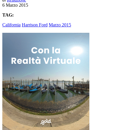
6 Marzo 2015
TAG:
California
Harrison Ford
Marzo 2015