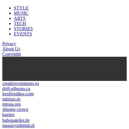
STYLE
MUSIC
ARTS
TECH
STORIES
EVENTS
Privacy
About Us
Copyright
kasyno na prawdziwe pieniądze
https://thenationonlineng.net/gambling/gr/online-kazino-me-
pragmatika-xrimata/
creativecommons.ru
drift-gibsons.ca
kenfloodlaw.com
minnaz.ru
missia.org
shining crown
kazino
casino lemon
pinco giriş
babsisatelier.de
magazyndigital.pl