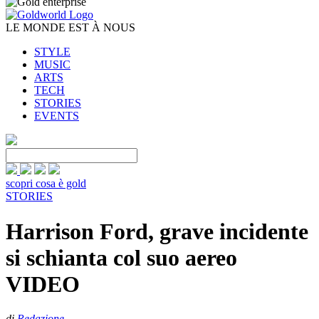
LE MONDE EST À NOUS
STYLE
MUSIC
ARTS
TECH
STORIES
EVENTS
scopri cosa è gold
STORIES
Harrison Ford, grave incidente
si schianta col suo aereo
VIDEO
di
Redazione