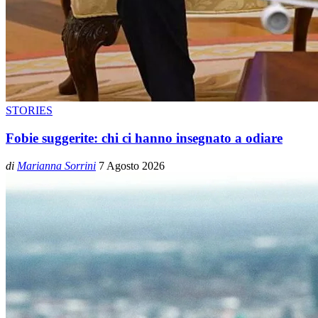
STORIES
Fobie suggerite: chi ci hanno insegnato a odiare
di
Marianna Sorrini
7 Agosto 2026