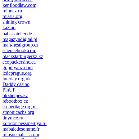
kenfloodlaw.com
minnaz.ru
missia.org
shining crown
kazino
casino lemon
pinco giriş
babsisatelier.de
magazyndigital.pl
man-hestigroup.cz
sciencehook.com
олимп казино
blackstarburgerkz.kz
ecopackersinc.ca
gopdiyaliz.com
icdcprague.org
interlay.org.uk
Daddy casino
PinUP
okzhetpes.kz
rebootbox.cz
sseheritage.org.uk
stmonicachs.org
tinymce.ru
koridor-bessmertiya.ru
mabaiedesomme.fr
mfaspecialists.com