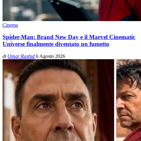
Cinema
Spider-Man: Brand New Day e il Marvel Cinematic
Universe finalmente diventato un fumetto
di
Omar Rashid
6 Agosto 2026