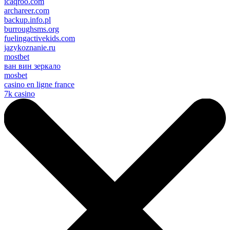
icaqroo.com
archareer.com
backup.info.pl
burroughsms.org
fuelingactivekids.com
jazykoznanie.ru
mostbet
ван вин зеркало
mosbet
casino en ligne france
7k casino