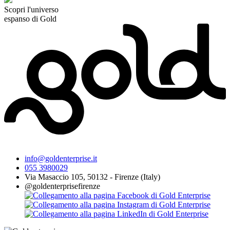
Scopri l'universo
espanso di Gold
info@goldenterprise.it
055 3980029
Via Masaccio 105, 50132 - Firenze (Italy)
@goldenterprisefirenze