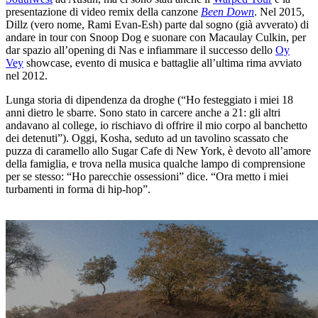
presentazione di video remix della canzone
Been Down
. Nel 2015,
Dillz (vero nome, Rami Evan-Esh) parte dal sogno (già avverato) di
andare in tour con Snoop Dog e suonare con Macaulay Culkin, per
dar spazio all’opening di Nas e infiammare il successo dello
Oy
Vey
showcase, evento di musica e battaglie all’ultima rima avviato
nel 2012.
Lunga storia di dipendenza da droghe (“Ho festeggiato i miei 18
anni dietro le sbarre. Sono stato in carcere anche a 21: gli altri
andavano al college, io rischiavo di offrire il mio corpo al banchetto
dei detenuti”). Oggi, Kosha, seduto ad un tavolino scassato che
puzza di caramello allo Sugar Cafe di New York, è devoto all’amore
della famiglia, e trova nella musica qualche lampo di comprensione
per se stesso: “Ho parecchie ossessioni” dice. “Ora metto i miei
turbamenti in forma di hip-hop”.