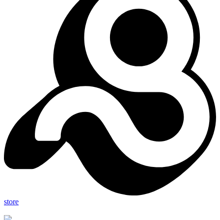
store