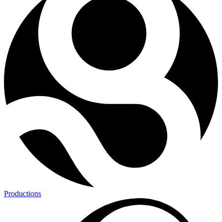
Productions