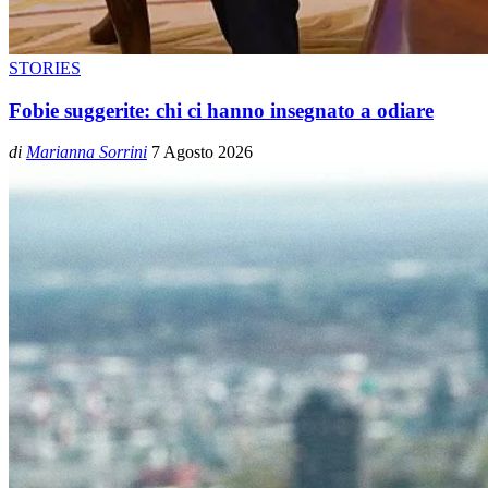
STORIES
Fobie suggerite: chi ci hanno insegnato a odiare
di
Marianna Sorrini
7 Agosto 2026