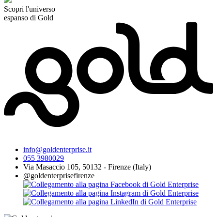
Scopri l'universo
espanso di Gold
info@goldenterprise.it
055 3980029
Via Masaccio 105, 50132 - Firenze (Italy)
@goldenterprisefirenze