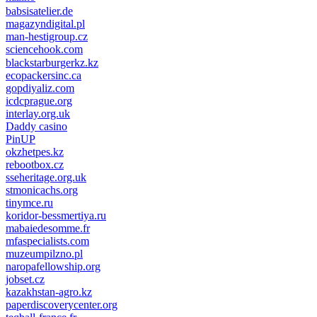
casino lemon
pinco giriş
babsisatelier.de
magazyndigital.pl
man-hestigroup.cz
sciencehook.com
олимп казино
blackstarburgerkz.kz
ecopackersinc.ca
gopdiyaliz.com
icdcprague.org
interlay.org.uk
Daddy casino
PinUP
okzhetpes.kz
rebootbox.cz
sseheritage.org.uk
stmonicachs.org
tinymce.ru
koridor-bessmertiya.ru
mabaiedesomme.fr
mfaspecialists.com
muzeumpilzno.pl
naropafellowship.org
jobset.cz
kazakhstan-agro.kz
paperdiscoverycenter.org