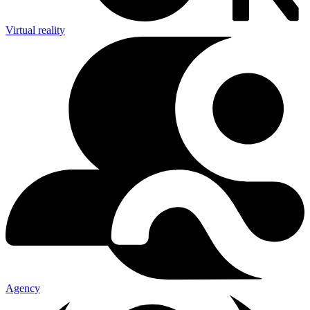
Virtual reality
Agency