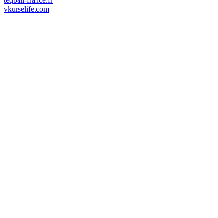
teqball-france.fr
vkurselife.com