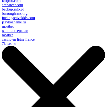
icaqroo.com
archareer.com
backup.info.pl
burroughsms.org
fuelingactivekids.com
jazykoznanie.ru
mostbet
ван вин зеркало
mosbet
casino en ligne france
7k casino