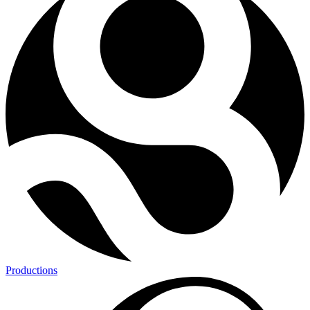
Productions