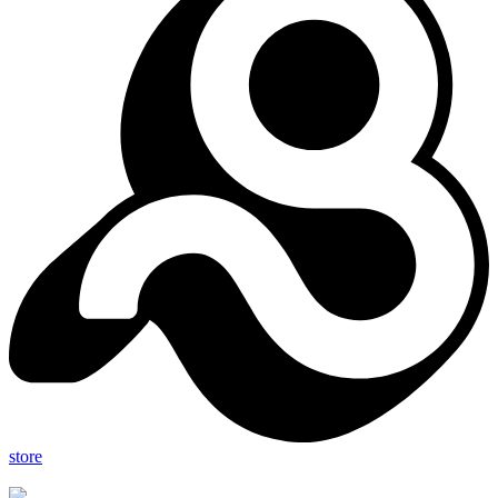
store