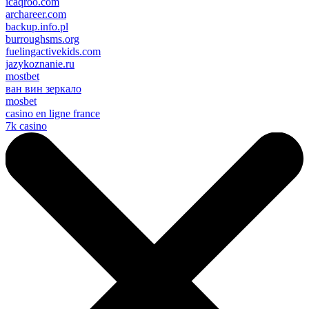
icaqroo.com
archareer.com
backup.info.pl
burroughsms.org
fuelingactivekids.com
jazykoznanie.ru
mostbet
ван вин зеркало
mosbet
casino en ligne france
7k casino