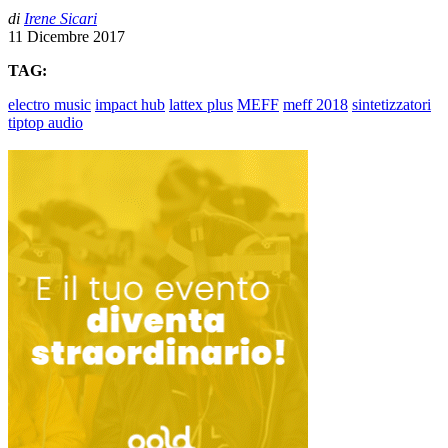
di
Irene Sicari
11 Dicembre 2017
TAG:
electro music
impact hub
lattex plus
MEFF
meff 2018
sintetizzatori
tiptop audio