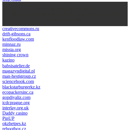
kasyno na prawdziwe pieniądze
https://thenationonlineng.net/gambling/gr/online-kazino-me-
pragmatika-xrimata/
creativecommons.ru
drift-gibsons.ca
kenfloodlaw.com
minnaz.ru
missia.org
shining crown
kazino
casino lemon
pinco giriş
babsisatelier.de
magazyndigital.pl
man-hestigroup.cz
sciencehook.com
олимп казино
blackstarburgerkz.kz
ecopackersinc.ca
gopdiyaliz.com
icdcprague.org
interlay.org.uk
Daddy casino
PinUP
okzhetpes.kz
rebootbox.cz