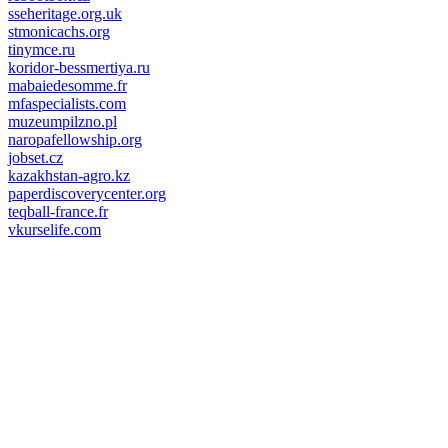
sseheritage.org.uk
stmonicachs.org
tinymce.ru
koridor-bessmertiya.ru
mabaiedesomme.fr
mfaspecialists.com
muzeumpilzno.pl
naropafellowship.org
jobset.cz
kazakhstan-agro.kz
paperdiscoverycenter.org
teqball-france.fr
vkurselife.com