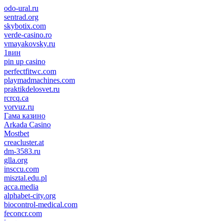
odo-ural.ru
sentrad.org
skybotix.com
verde-casino.ro
vmayakovsky.ru
1вин
pin up casino
пин ап
1win
perfectfitwc.com
playmadmachines.com
praktikdelosvet.ru
rcrcq.ca
vorvuz.ru
Гама казино
Arkada Casino
Mostbet
creacluster.at
dm-3583.ru
glla.org
insccu.com
misztal.edu.pl
acca.media
alphabet-city.org
biocontrol-medical.com
feconcr.com