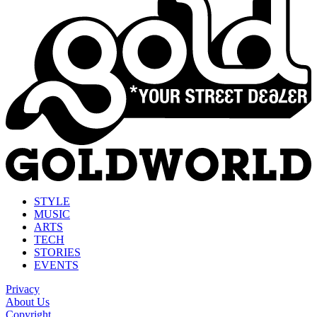
STYLE
MUSIC
ARTS
TECH
STORIES
EVENTS
Privacy
About Us
Copyright