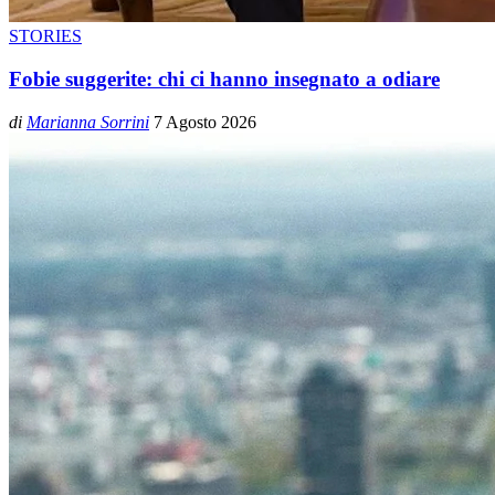
STORIES
Fobie suggerite: chi ci hanno insegnato a odiare
di
Marianna Sorrini
7 Agosto 2026