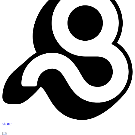
store