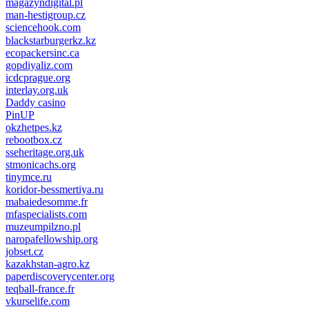
magazyndigital.pl
man-hestigroup.cz
sciencehook.com
олимп казино
blackstarburgerkz.kz
ecopackersinc.ca
gopdiyaliz.com
icdcprague.org
interlay.org.uk
Daddy casino
PinUP
okzhetpes.kz
rebootbox.cz
sseheritage.org.uk
stmonicachs.org
tinymce.ru
koridor-bessmertiya.ru
mabaiedesomme.fr
mfaspecialists.com
muzeumpilzno.pl
naropafellowship.org
jobset.cz
kazakhstan-agro.kz
paperdiscoverycenter.org
teqball-france.fr
vkurselife.com