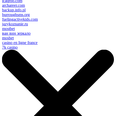
icaqroo.com
archareer.com
backup.info.pl
burroughsms.org
fuelingactivekids.com
jazykoznanie.ru
mostbet
ван вин зеркало
mosbet
casino en ligne france
7k casino