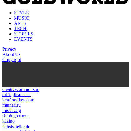
STYLE
MUSIC
ARTS
TECH
STORIES
EVENTS
Privacy
About Us
Copyright
kasyno na prawdziwe pieniądze
https://thenationonlineng.net/gambling/gr/online-kazino-me-
pragmatika-xrimata/
creativecommons.ru
drift-gibsons.ca
kenfloodlaw.com
minnaz.ru
missia.org
shining crown
kazino
casino lemon
pinco giriş
babsisatelier.de