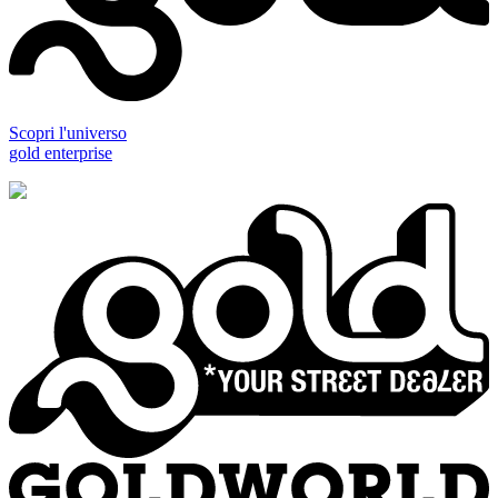
Scopri l'universo
gold enterprise