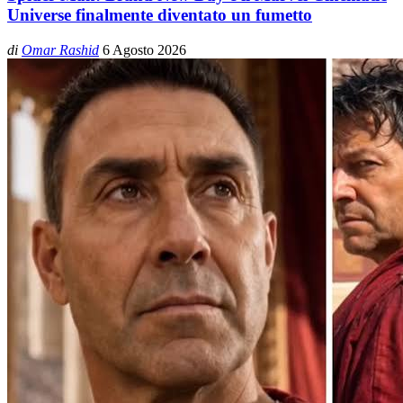
Universe finalmente diventato un fumetto
di
Omar Rashid
6 Agosto 2026