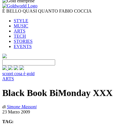
È BELLO QUASI QUANTO FABIO COCCIA
STYLE
MUSIC
ARTS
TECH
STORIES
EVENTS
scopri cosa è gold
ARTS
Black Book BiMonday XXX
di
Simone Massoni
23 Marzo 2009
TAG: