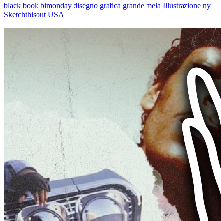
black book bimonday
disegno
grafica
grande mela
Illustrazione
ny
Sketchthisout
USA