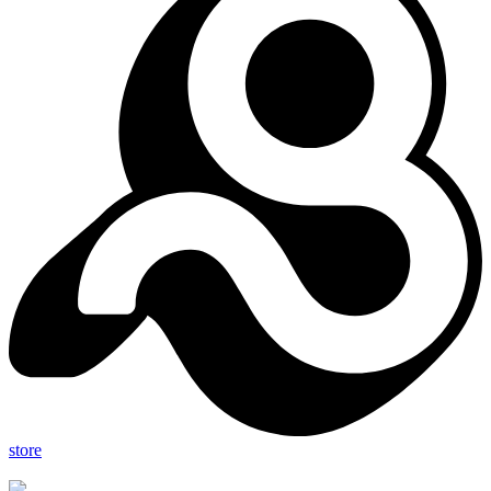
store