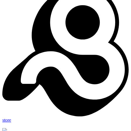
store