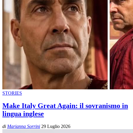
STORIES
Make Italy Great Again: il sovranismo in
lingua inglese
di
Marianna Sorrini
29 Luglio 2026