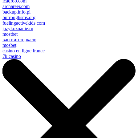
icaqroo.com
archareer.com
backup.info.pl
burroughsms.org
fuelingactivekids.com
jazykoznanie.ru
mostbet
ван вин зеркало
mosbet
casino en ligne france
7k casino