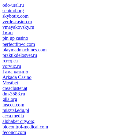
odo-ural.ru
sentrad.org
skybotix.com
verde-casino.ro
vmayakovsky.ru
1вин
pin up casino
пин ап
1win
perfectfitwc.com
playmadmachines.com
praktikdelosvet.ru
rcrcq.ca
vorvuz.ru
Гама казино
Arkada Casino
Mostbet
creacluster.at
dm-3583.ru
glla.org
insccu.com
misztal.edu.pl
acca.media
alphabet-city.org
biocontrol-medical.com
feconcr.com